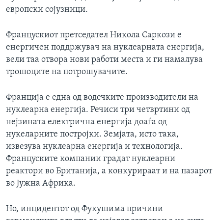
европски сојузници.
Францускиот претседател Никола Саркози е
енергичен поддржувач на нуклеарната енергија,
вели таа отвора нови работи места и ги намалува
трошоците на потрошувачите.
Франција е една од водечките производители на
нуклеарна енергија. Речиси три четвртини од
нејзината електрична енергија доаѓа од
нукеларните постројки. Земјата, исто така,
извезува нуклеарна енергија и технологија.
Француските компании градат нуклеарни
реактори во Британија, а конкурираат и на пазарот
во Јужна Африка.
Но, инцидентот од Фукушима причини