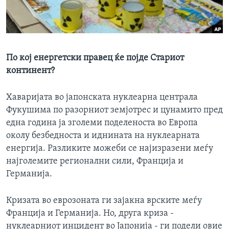
ИНТЕРВЈУА
Јазици
По кој енергетски правец ќе појде Стариот
континент?
Хаваријата во јапонската нуклеарна централа
Фукушима по разорниот земјотрес и цунамито пред
една година ја зголеми поделеноста во Европа
околу безбедноста и иднината на нуклеарната
енергија. Разликите можеби се најизразени меѓу
најголемите регионални сили, Франција и
Германија.
Кризата во еврозоната ги зајакна врските меѓу
Франција и Германија. Но, друга криза -
нуклеарниот инцидент во Јапонија - ги подели овие