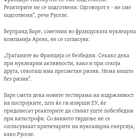
Реакторите не се подготвени. Одговорот е - не сме
подготвени“, рече Руселе.
Бертранд Баре, советник во француската нуклеарна
компанија Арева, не се согласува:
„Граѓаните во Франција се безбедни. Секако дека
при нуклеарни активности, како и при секоја
друга, секогаш има пресметан ризик. Нема ништо
без ризик“.
Баре смета дека новите тестирања на издржливост
на постројките, што ќе ги изврши ЕУ, ќе
придонесат реакторите да станат уште побезбедни
при катастрофи. Со ваквото тврдење не се
согласувааат критичарите на нукеаларна енергија,
како Руселе.