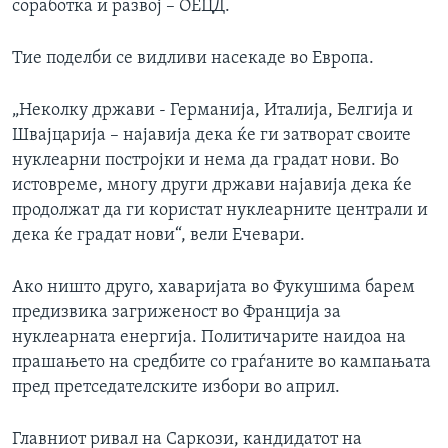
соработка и развој – ОЕЦД.
Тие поделби се видливи насекаде во Европа.
„Неколку држави - Германија, Италија, Белгија и
Швајцарија – најавија дека ќе ги затворат своите
нуклеарни постројки и нема да градат нови. Во
истовреме, многу други држави најавија дека ќе
продолжат да ги користат нуклеарните централи и
дека ќе градат нови“, вели Ечевари.
Ако ништо друго, хаваријата во Фукушима барем
предизвика загриженост во Франција за
нуклеарната енергија. Политичарите наидоа на
прашањето на средбите со граѓаните во кампањата
пред претседателските избори во април.
Главниот ривал на Саркози, кандидатот на