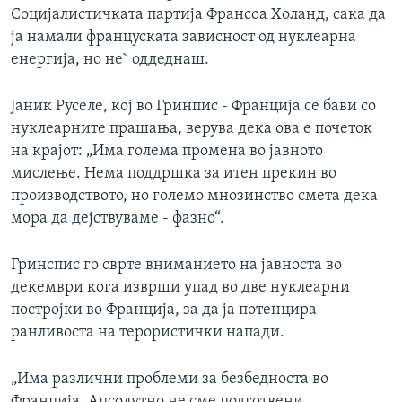
Социјалистичката партија Франсоа Холанд, сака да
ја намали француската зависност од нуклеарна
енергија, но не` оддеднаш.
Јаник Руселе, кој во Гринпис - Франција се бави со
нуклеарните прашања, верува дека ова е почеток
на крајот: „Има голема промена во јавното
мислење. Нема поддршка за итен прекин во
производството, но големо мнозинство смета дека
мора да дејствуваме - фазно“.
Гринспис го сврте вниманието на јавноста во
декември кога изврши упад во две нуклеарни
постројки во Франција, за да ја потенцира
ранливоста на терористички напади.
„Има различни проблеми за безбедноста во
Франција. Апсолутно не сме подготвени.