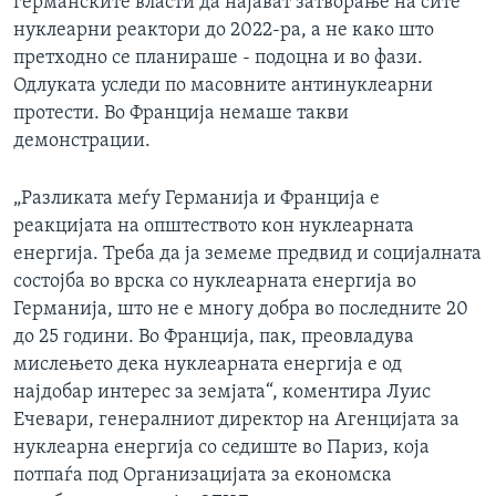
германските власти да најават затворање на сите
нуклеарни реактори до 2022-ра, а не како што
претходно се планираше - подоцна и во фази.
Одлуката уследи по масовните антинуклеарни
протести. Во Франција немаше такви
демонстрации.
„Разликата меѓу Германија и Франција е
реакцијата на општеството кон нуклеарната
енергија. Треба да ја земеме предвид и социјалната
состојба во врска со нуклеарната енергија во
Германија, што не е многу добра во последните 20
до 25 години. Во Франција, пак, преовладува
мислењето дека нуклеарната енергија е од
најдобар интерес за земјата“, коментира Луис
Ечевари, генералниот директор на Агенцијата за
нуклеарна енергија со седиште во Париз, која
потпаѓа под Организацијата за економска