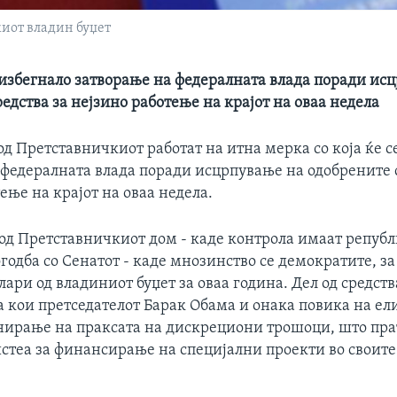
иот владин буџет
е избегнало затворање на федералната влада поради ис
едства за нејзино работење на крајот на оваа недела
д Претставничкиот работат на итна мерка со која ќе с
 федералната влада поради исцрпување на одобрените 
ење на крајот на оваа недела.
од Претставничкиот дом - каде контрола имаат репуб
годба со Сенатот - каде мнозинство се демократите, за
ари од владиниот буџет за оваа година. Дел од средств
а кои претседателот Барак Обама и онака повика на е
нирање на праксата на дискрециони трошоци, што пр
истеа за финансирање на специјални проекти во своит