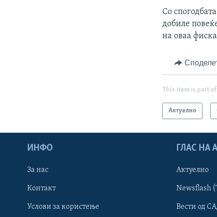
Со спогодбат
добиле повеќе
на оваа фиск
Споделе
This item is part of
Актуелно
ИНФО
ГЛАС НА
За нас
Актуелно
Контакт
Newsflash (
Learning English
Услови за користење
Вести од СА