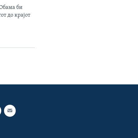
 Обама би
от до крајот