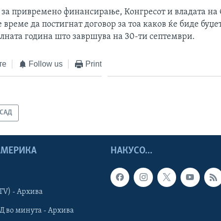
а за привремено финансирање, Конгресот и владата на
 време да постигнат договор за тоа каков ќе биде буџет
алната година што завршува на 30-ти септември.
те
Follow us
Print
САД
 АМЕРИКА
НАКУСО...
TV) - Архива
Д во минута - Архива