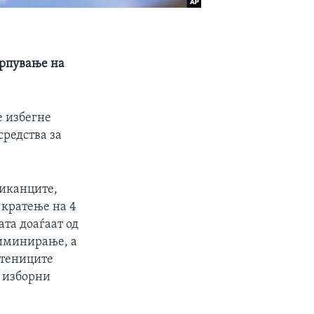
црпување на
е избегне
средства за
ликанците,
 кратење на 4
ата доаѓаат од
лиминирање, а
атениците
е изборни