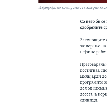
Најверојатно компромис за американск
Со него би с
одобрените ср
Законовците о
затворање на
нејзино работ
Преговарачи 
постигнаа спо
милијарди дол
програмите з
дел од елими
досега ја кор
единици.