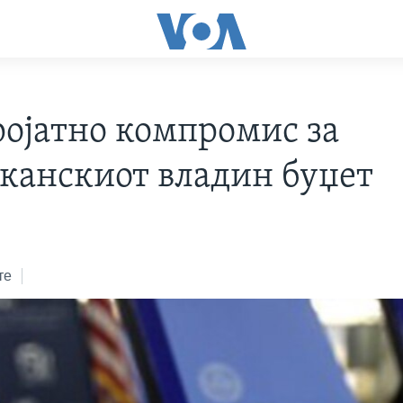
ројатно компромис за
канскиот владин буџет
те