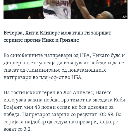
ИНТЕРВЈУА
Јазици
Вечерва, Хит и Клиперс можат да ги завршат
сериите против Никс и Гризлис
Во синоќешните натпревари од НБА, Чикаго булс и
Денвер нагетс успеаја да извојуваат победи и да се
спасат од елиминирање од понатамошните
натпревари во плеј-оф-от во НБА.
На гостинскиот терен во Лос Анџелес, Нагетс
извојуваа важна победа врз тимот на ѕвездата Коби
Брајант, чии 43 поени сепак не беа доволни за
победа. Напреварот заврши со резултат 102-99. Во
серијата најдобар од седум натпревари, Лејкерс
водат со 3:2.