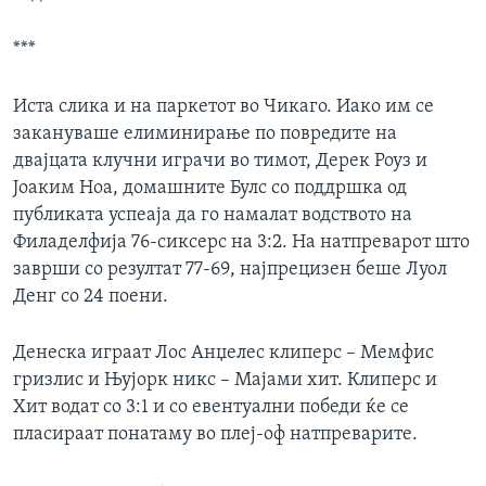
***
Иста слика и на паркетот во Чикаго. Иако им се
закануваше елиминирање по повредите на
двајцата клучни играчи во тимот, Дерек Роуз и
Јоаким Ноа, домашните Булс со поддршка од
публиката успеаја да го намалат водството на
Филаделфија 76-сиксерс на 3:2. На натпреварот што
заврши со резултат 77-69, најпрецизен беше Луол
Денг со 24 поени.
Денеска играат Лос Анџелес клиперс – Мемфис
гризлис и Њујорк никс – Мајами хит. Клиперс и
Хит водат со 3:1 и со евентуални победи ќе се
пласираат понатаму во плеј-оф натпреварите.