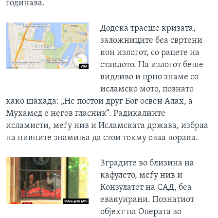
годинава.
Додека траеше кризата,
заложниците беа свртени
кон излогот, со рацете на
стаклото. На излогот беше
видливо и црно знаме со
исламско мото, познато
како шахада: „Не постои друг Бог освен Алах, а
Мухамед е негов гласник“. Радикалните
исламисти, меѓу нив и Исламската држава, избраа
на нивните знамиња да стои токму оваа порака.
Зградите во близина на
кафулето, меѓу нив и
Конзулатот на САД, беа
евакуирани. Познатиот
објект на Операта во