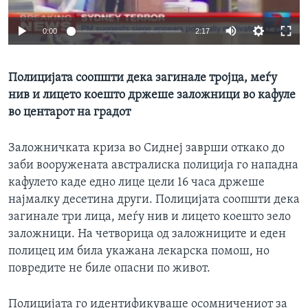
ИНТЕРВЈУА
Јазици
0:00
2:17
Полицијата соопшти дека загинале тројца, меѓу
нив и лицето коешто држеше заложници во кафуле
во центарот на градот
Заложничката криза во Сиднеј заврши откако до
заби вооружената австралиска полиција го нападна
кафулето каде едно лице цели 16 часа држеше
најмалку десетина други. Полицијата соопшти дека
загинале три лица, меѓу нив и лицето коешто зело
заложници. На четворица од заложниците и еден
полицец им била укажана лекарска помош, но
повредите не биле опасни по живот.
Полицијата го идентификуваше осомничениот за