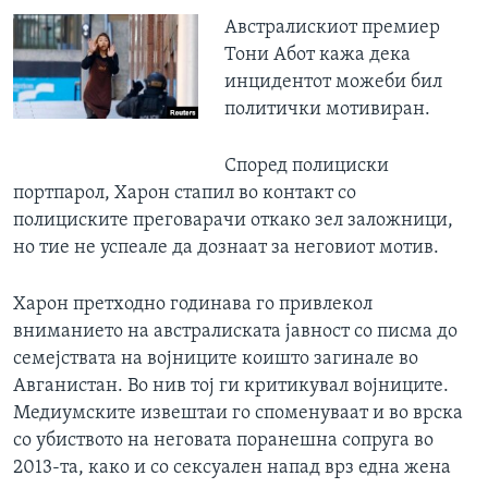
Австралискиот премиер
Тони Абот кажа дека
инцидентот можеби бил
политички мотивиран.
Според полициски
портпарол, Харон стапил во контакт со
полициските преговарачи откако зел заложници,
но тие не успеале да дознаат за неговиот мотив.
Харон претходно годинава го привлекол
вниманието на австралиската јавност со писма до
семејствата на војниците коишто загинале во
Авганистан. Во нив тој ги критикувал војниците.
Медиумските извештаи го споменуваат и во врска
со убиството на неговата поранешна сопруга во
2013-та, како и со сексуален напад врз една жена