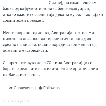
Сиднеј, на само неколку
блока од кафулето, исто така беше евакуиран,
откако властите соопштија дека таму бил пронајден
сомнителен предмет.
Нешто порано годинава, Австралија го зголеми
нивото на опасност од терористички напад од
средно на високо, главно поради загриженост од
домашни екстремисти.
Се претпоставува дека 70-тина Австралијци се
борат во редовите на милитантните организации
на Блискиот Исток.
Споделете
Follow us
This item is part of