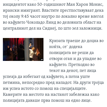
инцидентот како 50-годишниот Ман Харон Монис,
ирански имигрант. Властите престпоставуваат дека
тој околу 9:45 часот наутро по локално време влегол
во кафулето Чоколадо Линд во деловната област на
централниот дел на Сиднеј, по што зел заложници.
Кризата траеше до доцна во
ноќта, се` додека
полицијата не реши да
отвори оган и да упадне во
кафулето. Претходно во
текот на денот, пет лица
успеаја да избегаат од кафулето, а потоа уште
петмина, непосредно пред нападот. На други тројца
им успеа истото со помош на специјалците.
Камерите на местото на настанот забележаа како
полицијата даваше прва помош на едно лице.