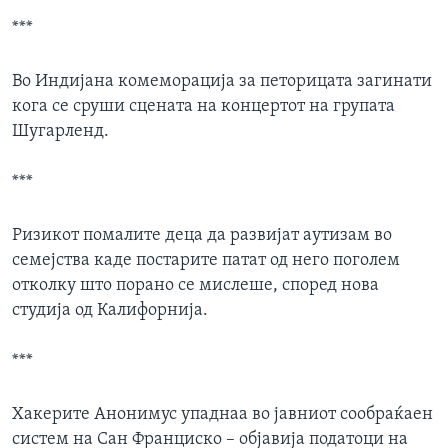
***
Во Индијана комеморација за петорицата загинати
кога се сруши сцената на концертот на групата
Шугарленд.
***
Ризикот помалите деца да развијат аутизам во
семејства каде постарите патат од него поголем
отколку што порано се мислеше, според нова
студија од Калифорнија.
***
Хакерите Анонимус упаднаа во јавниот сообраќаен
систем на Сан Франциско – објавија податоци на