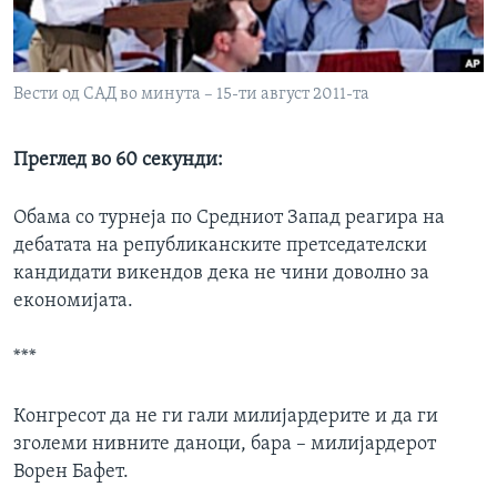
ИНТЕРВЈУА
Јазици
Вести од САД во минута – 15-ти август 2011-та
Преглед во 60 секунди:
Обама со турнеја по Средниот Запад реагира на
дебатата на републиканските претседателски
кандидати викендов дека не чини доволно за
економијата.
***
Конгресот да не ги гали милијардерите и да ги
зголеми нивните даноци, бара – милијардерот
Ворен Бафет.