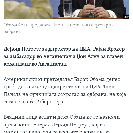
ИНТЕРВЈУА
Јазици
Обама ќе го предложи Лион Панета нов секретар за
одбрана
Дејвид Петреус за директор на ЦИА, Рајан Крокер
за амбасадор во Авганистан а Џон Ален за главен
командант во Авганистан
Американскиот претседател Барак Обама денес
треба да го именува директорот на ЦИА Лион
Панета на функцијата секретар за одбрана, на која
сега се наоѓа Роберт Гејтс.
Владини лица велат и дека Обама ќе го назначи
армискиот генерал Дејвид Петреус, кој во
моментов раководи со воените операции во