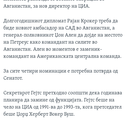
Авганистан, за нов директор на ЦИА.
Долгогодишниот дипломат Рајан Крокер треба да
биде новиот амбасадор на САД во Авганистан, а
генерал-полковникот Џон Ален да дојде на местото
на Петреус како командант на силите во
Авганистан. Ален во моментов е заменик-
командант на Американската централна команда.
За сите четири номинации е потребна потврда од
Сенатот.
Секретарот Гејтс претходно соопшти дека годинава
планира да замине од функцијата. Гејтс беше на
чело на ЦИА од 1991-ва до 1993-та, кога претседател
беше Џорџ Херберт Вокер Буш.