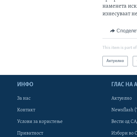
наменета иск
изнесуваат н
Споделе
This item is part of
Актуелно
ИНФО
ГЛАС НА
За нас
Актуелно
Контакт
Newsflash (
Learning English
Услови за користење
Вести од СА
Приватност
Избори во 