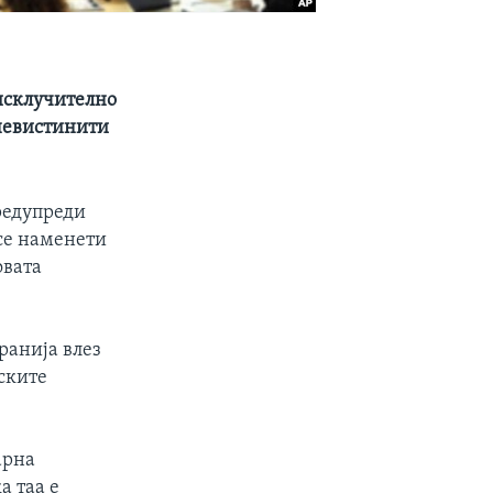
исклучително
 невистинити
редупреди
се наменети
овата
ранија влез
ските
арна
а таа е