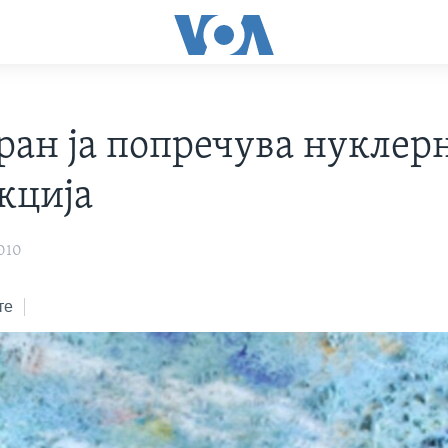
ран ја попречува нуклер
кција
010
те