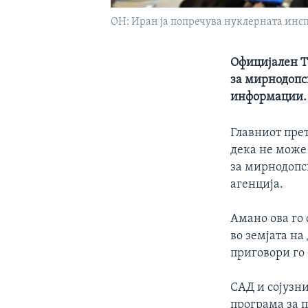
ОН: Иран ја попречува нуклерната инс
Официјален Т
за мирнодопс
информации.
Главниот пре
дека не може
за мирнодопск
агенција.
Амано ова го
во земјата на
приговори го
САД и сојузни
програма за п