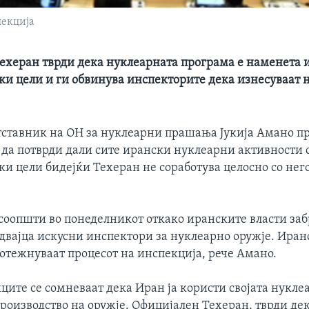
пекција
ехеран тврди дека нуклеарната програма е наменета 
ки цели и ги обвинува инспекторите дека изнесуваат
тставник на ОН за нуклеарни прашања Јукија Амано п
 да потврди дали сите ирански нуклеарни активности 
и цели бидејќи Техеран не соработува целосно со нег
 соопшти во понеделникот откако иранските власти заб
 двајца искусни инспектори за нуклеарно оружје. Иран
 отежнуваат процесот на инспекција, рече Амано.
ците се сомневаат дека Иран ја користи својата нукле
роизводство на оружје. Официјален Техеран, тврди дек