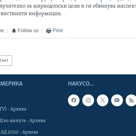
лучително за мирнодопски цели и ги обвинува инспек
евистинити информации.
те
Follow us
Print
Свет
 АМЕРИКА
НАКУСО...
TV) - Архива
Д во минута - Архива
САД 2020 - Архива