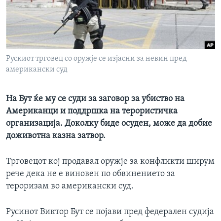
ИНТЕРВЈУА
Јазици
Рускиот трговец со оружје се изјасни за невин пред
американски суд
На Бут ќе му се суди за заговор за убиство на
Американци и поддршка на терористичка
организација. Доколку биде осуден, може да добие
доживотна казна затвор.
Трговецот кој продавал оружје за конфликти ширум
рече дека не е виновен по обвинението за
тероризам во американски суд.
Русинот Виктор Бут се појави пред федерален судија