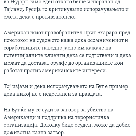
во Њујорк само еден откако беше испорачан од
Тајланд. Русија го критикуваше испорачувањето и
смета дека е противзаконско.
Американскиот правобранител Прит Бхарара пред
почетокот на судењето кажа дека осомничениот и
соработниците наводно јасно им кажале на
потенцијалните клиенти дека се подготвени и дека
можат да достават оружје до организациите кои
работат против американските интереси.
Тој изјави и дека испорачувањето на Бут е пример
дека никој не е недостапен за правдата.
На Бут ќе му се суди за заговор за убиство на
Американци и поддршка на терористичка
организација. Доколку биде осуден, може да добие
доживотна казна затвор.