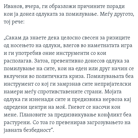
Иванов, вчера, ги образложи причините поради
кои ја донел одлуката за помилување. Меѓу другото,
тој рече:
„Сакам да знаете дека целосно свесен за ризиците
од носењето на одлуки, влегов во наметнатата игра
и ги употребив оние инструменти со кои
располагав. Затоа, превентивно донесов одлука за
помилување на сите, кои на еден или друг начин се
вклучени во политичката криза. Помилувањата беа
инструмент со кој ги замрзнав сите непријателски
намери меѓу спротивставените страни. Мојата
одлука ги изненади сите и предизвика нервоза кај
одредени центри на моќ. Гневот се насочи кон
мене. Плановите за предизвикување конфликт беа
растурени. Со тоа го превенирав загрозувањето на
јавната безбедност“.