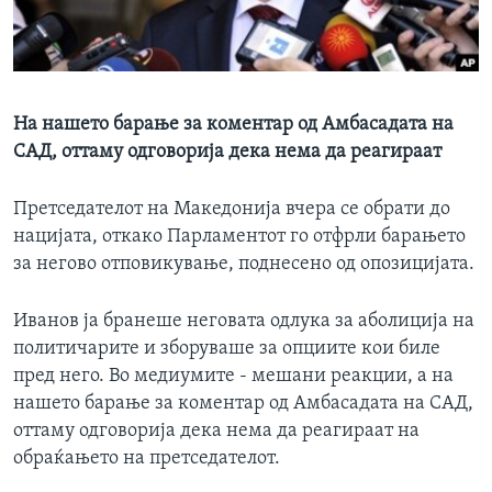
ИНТЕРВЈУА
Јазици
На нашето барање за коментар од Амбасадата на
САД, оттаму одговорија дека нема да реагираат
Претседателот на Македонија вчера се обрати до
нацијата, откако Парламентот го отфрли барањето
за негово отповикување, поднесено од опозицијата.
Иванов ја бранеше неговата одлука за аболиција на
политичарите и зборуваше за опциите кои биле
пред него. Во медиумите - мешани реакции, а на
нашето барање за коментар од Амбасадата на САД,
оттаму одговорија дека нема да реагираат на
обраќањето на претседателот.