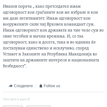
Иванов порача „ како претседател имам
одговорност кон граѓаните кои ме избрале и кои
ми дале легитимитет. Имам одговорност кон
вооружените сили чиј Врховен командант сум.
Имам одговорност кон државата на чие чело сум во
овие тегобни и мачни времиња. И, со таа
одговорност, како и досега, така и во иднина ќе
постапувам единствено и исклучиво, според
Уставот и Законите на Република Македонија во
заштита на државните интереси и националната
безбедност“.
Споделете
Follow us
This item is part of