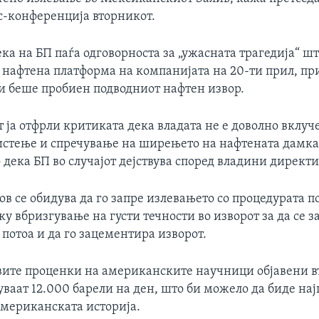
с-конференција вторникот.
ка на БП паѓа одговорноста за „ужасната трагедија“ шт
а нафтена платформа на компанијата на 20-ти прил, пр
 и беше пробиен подводниот нафтен извор.
 ја отфрли критиката дека владата не е доволно вклуч
истење и спречување на ширењето на нафтената дамка
 дека БП во случајот дејствува според владини директи
в се обидува да го запре излевањето со процедурата п
еку вбризгување на густи течности во изворот за да се з
 потоа и да го зацементира изворот.
вите проценки на американските научници објавени в
ваат 12.000 барели на ден, што би можело да биде на
американската историја.