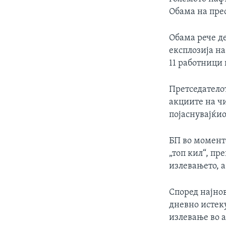
ИНТЕРВЈУА
Обама на пре
Обама рече де
експлозија н
11 работници
Претседателот
акциите на ч
појаснувајќио
БП во моменто
„топ кил“, пр
излевањето, а
Според најно
дневно истеку
излевање во 