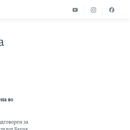
а
ена во
одговорен за
телот Барак