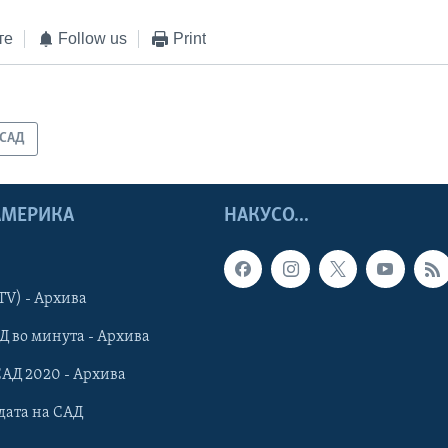
те
Follow us
Print
САД
 АМЕРИКА
НАКУСО...
TV) - Архива
Д во минута - Архива
САД 2020 - Архива
дата на САД