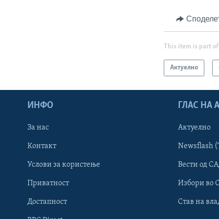
Споделе
This item is part of
Актуелно
ИНФО
ГЛАС НА
За нас
Актуелно
Контакт
Newsflash (
Learning English
Услови за користење
Вести од СА
Приватност
Избори во 
НАКУСО...
Достапност
Став на вла