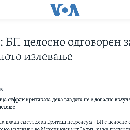
: БП целосно одговорен з
ното излевање
те
 ја отфрли критиката дека владата не е доволно вклуч
истење
а влада смета дека Бритиш петролеум - БП е целосно 
тено излевање во Мексиканскиот Залив, кажа претседа