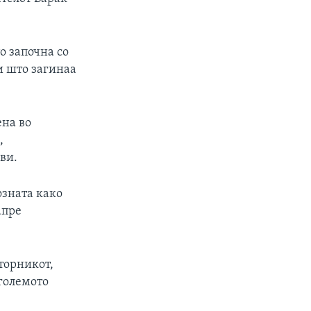
о започна со
и што загинаа
ена во
,
ви.
озната како
апре
торникот,
јголемото