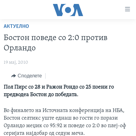
Линкови
за
пристапност
АКТУЕЛНО
ДОМА
Премини
Бостон поведе со 2:0 против
на
РУБРИКИ
Орландо
главната
ФОТОГАЛЕРИИ
САД
содржина
19 мај, 2010
Премини
ДОКУМЕНТАРЦИ
МАКЕДОНИЈА
до
Споделете
АРХИВИРАНА ПРОГРАМА
СВЕТ
страната
ЗА НАС
Пол Пирс со 28 и Ражон Рондо со 25 поени го
за
ЕКОНОМИЈА
NEWSFLASH - АРХИВА
предводеа Бостон до победата.
навигација
ПОЛИТИКА
ВЕСТИ ОД САД ВО МИНУТА - АРХИВА
Пребарувај
Learning English
ЗДРАВЈЕ
ИЗБОРИ ВО САД 2020 - АРХИВА
Во финалето на Источната конференција на НБА,
Бостон селтикс уште еднаш во гости го порази
НАКУСО...
НАУКА
Орландо меџик со 95:92 и поведе со 2:0 во плеј-оф
УМЕТНОСТ И ЗАБАВА
серијата најдобар од седум меча.