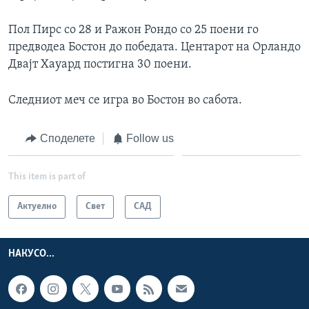
ИНТЕРВЈУА
Јазици
Пол Пирс со 28 и Ражон Рондо со 25 поени го
предводеа Бостон до победата. Центарот на Орландо
Двајт Хауард постигна 30 поени.
Следниот меч се игра во Бостон во сабота.
Споделете
Follow us
This item is part of
Актуелно
Свет
САД
НАКУСО...