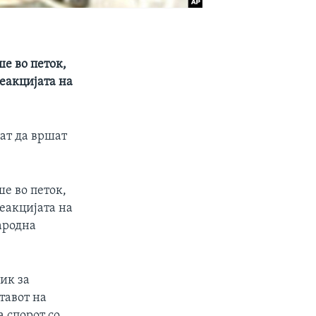
ше во петок,
реакцијата на
ат да вршат
ше во петок,
реакцијата на
народна
ик за
тавот на
 спорот со