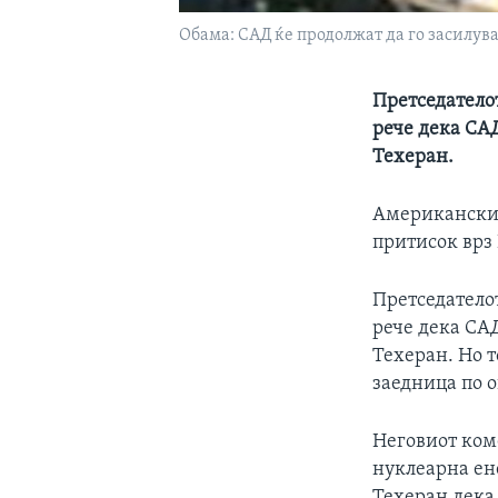
Обама: САД ќе продолжат да го засилув
Претседателот
рече дека САД
Техеран.
Американскио
притисок врз
Претседателот
рече дека САД
Техеран. Но т
заедница по 
Неговиот ком
нуклеарна ене
Техеран дека