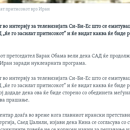
аат притисокот врз Иран
 во интервју за телевизијата Си-Би-Ес што се емитува
 „ќе го засилат притисокот“ и ќе видат каква ќе биде 
т претседател Барак Обама вели дека САД ќе продолж
 Иран заради нуклеарната програма.
 во интервју за телевизијата Си-Би-Ес што се емитува
 „ќе го засилат притисокот“ и ќе видат каква ќе биде 
ој додаде дека ова ќе биде сторено со обединета меѓу
ова прашање.
ентар доаѓа во време кога главниот ирански претставн
ргија, Саед Џалили, изјави дека Кина се согласува со с
 санкциите повеќе не се корисен начин за решавање на