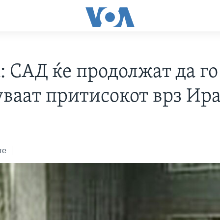
: САД ќе продолжат да го
уваат притисокот врз Ир
те