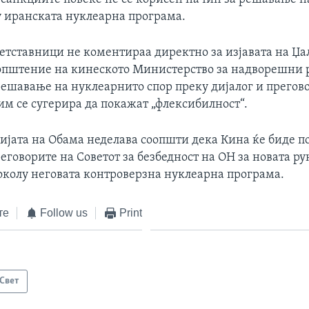
у иранската нуклеарна програма.
етставници не коментираа директно за изјавата на Џал
општение на кинеското Министерство за надворешни р
решавање на нуклеарнито спор преку дијалог и прегово
им се сугерира да покажат „флексибилност“.
јата на Обама неделава соопшти дека Кина ќе биде п
еговорите на Советот за безбедност на ОН за новата р
околу неговата контроверзна нуклеарна програма.
те
Follow us
Print
Свет