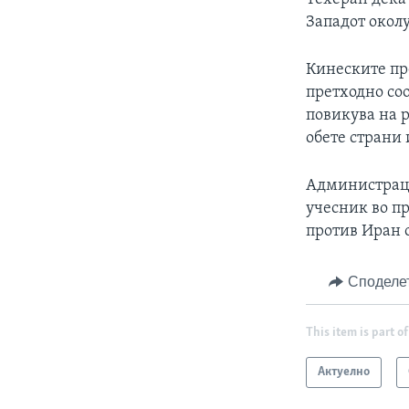
Западот окол
Кинеските пр
претходно со
повикува на 
обете страни 
Администраци
учесник во пр
против Иран 
Споделе
This item is part of
Актуелно