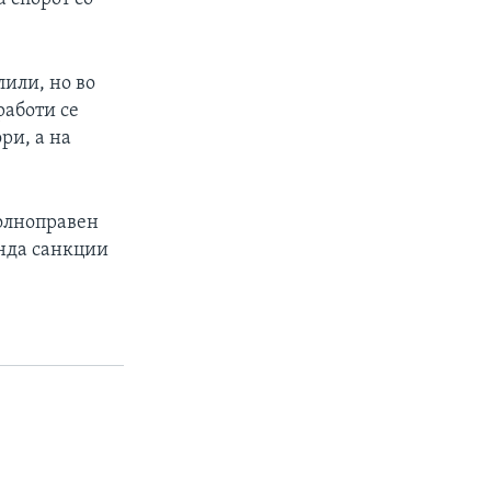
или, но во
аботи се
ри, а на
олноправен
унда санкции