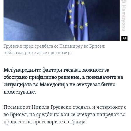
ИНТЕРВЈУА
Јазици
Груевски пред средбата со Папандреу во Брисел:
неблагодарно е да се прогнозира
Меѓународните фактори гледаат можност за
обострано прифатливо решение, а познавачите на
ситуацијата во Македонија не очекуваат битно
поместување.
Премиерот Никола Груевски средата и четвртокот е
во Брисел, на средби по кои се очекува напредок во
процесот на преговорите со Грција.