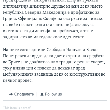
Пред средбата, алтернативниот шеф на грчката
дипломатија Димитрис Друцас изјави дека името
Република Северна Македонија е прифатливо за
Грција. Официјално Скопје на ова реагираше како
на веќе познат грчки став што не ја изложува
вистинската димензија на проблемот, а тоа е
задирањето во македонскиот идентитет.
Нашите соговорници Слободан Чашуле и Васко
Попетревски тврдат дека двете страни на средбата
во Брисел не доаѓаат со намера да го решат спорот,
туку нивна цел е повеке да покажат пред
меѓународната заедница дека се конструктивни во
целиот процес.
Споделете
Follow us
This item is part of