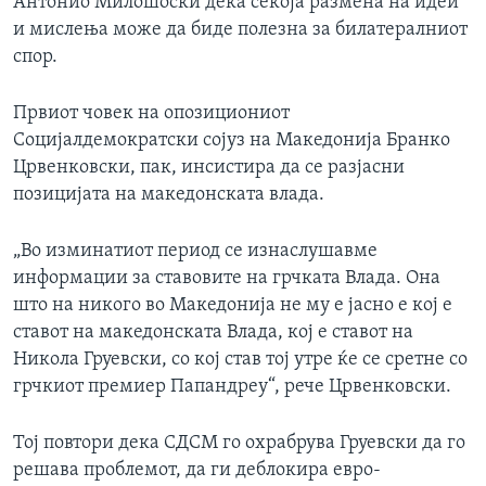
Антонио Милошоски дека секоја размена на идеи
и мислења може да биде полезна за билатералниот
спор.
Првиот човек на опозициониот
Социјалдемократски сојуз на Македонија Бранко
Црвенковски, пак, инсистира да се разјасни
позицијата на македонската влада.
„Во изминатиот период се изнаслушавме
информации за ставовите на грчката Влада. Она
што на никого во Македонија не му е јасно е кој е
ставот на македонската Влада, кој е ставот на
Никола Груевски, со кој став тој утре ќе се сретне со
грчкиот премиер Папандреу“, рече Црвенковски.
Тој повтори дека СДСМ го охрабрува Груевски да го
решава проблемот, да ги деблокира евро-