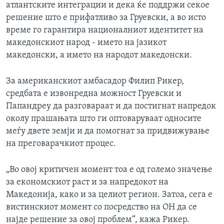
атлантските интеграции и дека ќе поддржи секое
решение што е прифатливо за Груевски, а во исто
време го гарантира националниот идентитет на
македонскиот народ - името на јазикот
македонски, а името на народот македонски.
За американскиот амбасадор Филип Рикер,
средбата е
извонредна можност Груевски и
Папандреу да разговараат и да постигнат напредок
околу прашањата што ги оптоваруваат односите
меѓу двете земји и да помогнат за придвижување
на преговарачкиот процес.
„Во овој критичен момент тоа е од големо значење
за економскиот раст и за напредокот на
Македонија, како и за целиот регион. Затоа, сега е
вистинскиот момент со посредство на ОН да се
најде решение за овој проблем“, кажа Рикер.