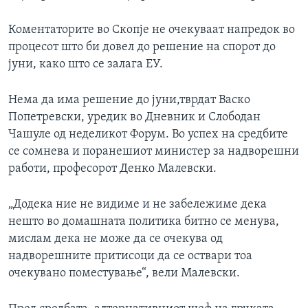
Коментаторите во Скопје не очекуваат напредок во
процесот што би довел до решение на спорот до
јуни, како што се залага ЕУ.
Нема да има решение до јуни,тврдат Васко
Попетревски, уредик во Дневник и Слободан
Чашуле од неделикот Форум. Во успех на средбите
се сомнева и поранешиот министер за надворешни
работи, професорот Денко Малевски.
„Додека ние не видиме и не забележиме дека
нешто во домашната политика битно се менува,
мислам дека не може да се очекува од
надворешните притисоци да се оствари тоа
очекувано поместување“, вели Малевски.