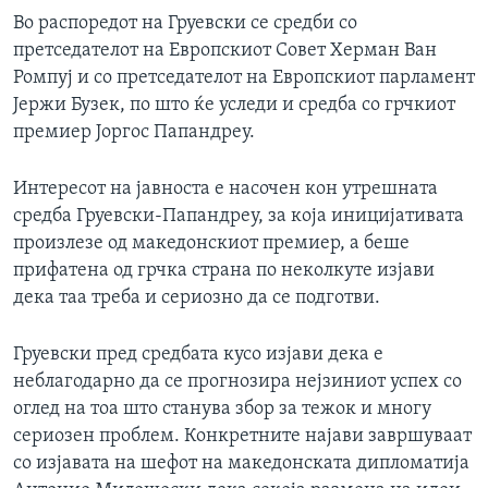
Во распоредот на Груевски се средби со
претседателот на Европскиот Совет Херман Ван
Ромпуј и со претседателот на Европскиот парламент
Јержи Бузек, по што ќе уследи и средба со грчкиот
премиер Јоргос Папандреу.
Интересот на јавноста е насочен кон утрешната
средба Груевски-Папандреу, за која иницијативата
произлезе од македонскиот премиер, а беше
прифатена од грчка страна по неколкуте изјави
дека таа треба и сериозно да се подготви.
Груевски пред средбата кусо изјави дека е
неблагодарно да се прогнозира нејзиниот успех со
оглед на тоа што станува збор за тежок и многу
сериозен проблем. Конкретните најави завршуваат
со изјавата на шефот на македонската дипломатија