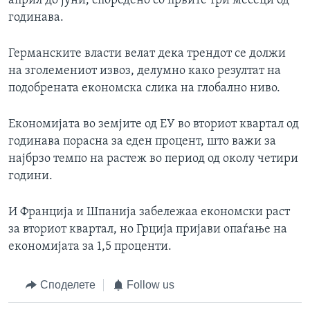
април до јуни, споредено со првите три месеци од
годинава.
Германските власти велат дека трендот се должи
на зголемениот извоз, делумно како резултат на
подобрената економска слика на глобално ниво.
Економијата во земјите од ЕУ во вториот квартал од
годинава порасна за еден процент, што важи за
најбрзо темпо на растеж во период од околу четири
години.
И Франција и Шпанија забележаа економски раст
за вториот квартал, но Грција пријави опаѓање на
економијата за 1,5 проценти.
Споделете
Follow us