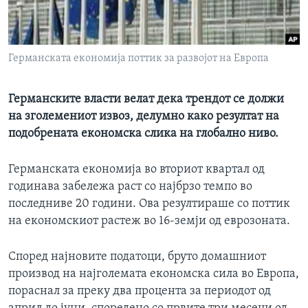
ИНТЕРВЈУА
Јазици
Германската економија поттик за развојот на Европа
Германските власти велат дека трендот се должи
на зголемениот извоз, делумно како резултат на
подобрената економска слика на глобално ниво.
Германската економија во вториот квартал од
годинава забележа раст со најбрзо темпо во
последниве 20 години. Ова резултираше со поттик
на економскиот растеж во 16-земји од еврозоната.
Според најновите податоци, бруто домашниот
производ на најголемата економска сила во Европа,
пораснал за преку два процента за периодот од