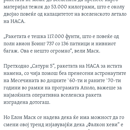
материјал тежок до 53.000 килограми, што е околу
двојно повеќе од капацитетот на вселенското летало
на НАСА.
„Ракетата е тешка 117.000 фунти, што е повеќе од
полн авион Боинг 737 со 136 патници и нивниот
багаж. Ова е нешто огромно“, вели Маск.
Претходно „Сатурн 5“, ракетата на НАСА за истата
намена, со чија помош беа пренесени астронаутите
на Месечината во доцните `60-ти и раните `70-ти
години во рамки на програмата Аполо, важеше за
најмоќната оперативна вселенска ракета
изградена дотогаш.
Но Елон Маск се надева дека ќе има можност да го
смени овој тренд изјавувајќи дека „Фалкон хеви“ е