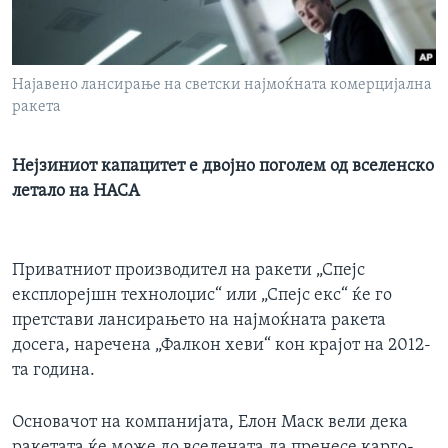
ИНТЕРВЈУА
Јазици
Најавено лансирање на светски најмоќната комерцијална
ракета
Нејзиниот капацитет е двојно поголем од вселенско
летало на НАСА
Приватниот производител на ракети „Спејс
експлорејшн технолоџис“ или „Спејс екс“ ќе го
претстави лансирањето на најмоќната ракета
досега, наречена „Фалкон хеви“ кон крајот на 2012-
та година.
Основачот на компанијата, Елон Маск вели дека
ракетата ќе може до вселената да пренесе карго-