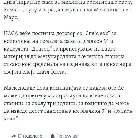
дизајниран не само за мисии на орбитирање околу
Земјата, туку и заради патувања до Месечината и
Марс.
НАСА веќе постигна договор со „Спејс екс“ за
користење на помалата ракета „Фалкон 9“ и
капсулата „Драгон“ за пренесување на карго-
материјал до Меѓународната вселенска станица
откако кон средината на годинава ќе ја пензинира
својата спејс-шатл флота.
Маск додаде дека компанијата се надева оти ќе
може да пренесува астронаути до вселенската
станица за околу три години, за годишно да може
да изведе десет лансирања на „Фалкон 9“ и „Фалкон
хеви“.
Споделете
Follow us