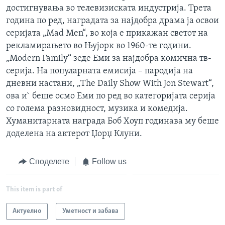
достигнувања во телевизиската индустрија. Трета
ИНТЕРВЈУА
Јазици
година по ред, наградата за најдобра драма ја освои
серијата „Mad Men“, во која е прикажан светот на
рекламирањето во Њујорк во 1960-те години.
„Modern Family“ зеде Еми за најдобра комична тв-
серија. На популарната емисија – пародија на
дневни настани, „The Daily Show With Jon Stewart“,
ова и` беше осмо Еми по ред во категоријата сериja
со голема разновидност, музика и комедија.
Хуманитарната награда Боб Хоуп годинава му беше
доделена на актерот Џорџ Клуни.
Споделете
Follow us
This item is part of
Актуелно
Уметност и забава