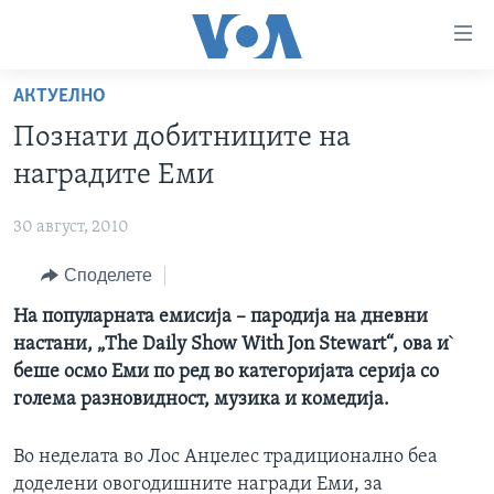
Линкови
за
пристапност
АКТУЕЛНО
ДОМА
Премини
Познати добитниците на
на
РУБРИКИ
наградите Еми
главната
ФОТОГАЛЕРИИ
САД
содржина
30 август, 2010
Премини
ДОКУМЕНТАРЦИ
МАКЕДОНИЈА
до
Споделете
АРХИВИРАНА ПРОГРАМА
СВЕТ
страната
ЗА НАС
На популарната емисија – пародија на дневни
за
ЕКОНОМИЈА
NEWSFLASH - АРХИВА
настани, „The Daily Show With Jon Stewart“, ова и`
навигација
ПОЛИТИКА
ВЕСТИ ОД САД ВО МИНУТА - АРХИВА
беше осмо Еми по ред во категоријата сериja со
Пребарувај
Learning English
ЗДРАВЈЕ
ИЗБОРИ ВО САД 2020 - АРХИВА
голема разновидност, музика и комедија.
НАКУСО...
НАУКА
Во неделата во Лос Анџелес традиционално беа
УМЕТНОСТ И ЗАБАВА
доделени овогодишните награди Еми, за