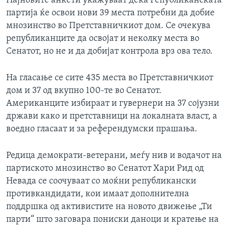
Најновите анкети укажуваат дека Републиканската
партија ќе освои нови 39 места потребни да добие
мнозинство во Претставничкиот дом. Се очекува
републиканците да освојат и неколку места во
Сенатот, но не и да добијат контрола врз ова тело.
На гласање се сите 435 места во Претставничкиот
дом и 37 од вкупно 100-те во Сенатот.
Американците избираат и гувернери на 37 сојузни
држави како и претставници на локалната власт, а
воедно гласаат и за референдумски прашања.
Редица демократи-ветерани, меѓу нив и водачот на
партиското мнозинство во Сенатот Хари Рид од
Невада се соочуваат со моќни републикански
противкандидати, кои имаат дополнителна
поддршка од активистите на новото движење „Ти
парти“ што заговара пониски даноци и кратење на