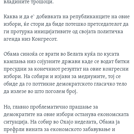
владините трошоци.
Каква и да е` добивката на републиканците на овие
избори, ќе стори да биде потешко претседателот да
ги протурка иницијативите од својата политичка
агенда низ Конгресот.
Обама синоќа се врати во Белата куќа по кусата
кампања низ сојузните држави каде се водат битки
пресудни за конечниот резултат на овие конгресни
избори. На собири и изјави за медиумите, тој се
обиде да го поттикне демократското гласачко тело
да излезе во што поголем број.
Но, главно проблематично прашање за
демократите на овие избори останува економската
ситуација. На собир во Охајо неделата, Обама ја
префрли вината за економското забавување и