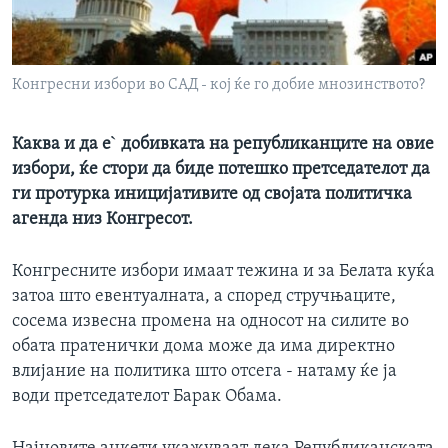
ИНТЕРВЈУА
Јазици
Конгресни избори во САД - кој ќе го добие мнозинството?
Каква и да е` добивката на републиканците на овие
избори, ќе стори да биде потешко претседателот да
ги протурка иницијативите од својата политичка
агенда низ Конгресот.
Конгресните избори имаат тежина и за Белата куќа
затоа што евентуалната, а според стручњаците,
сосема извесна промена на односот на силите во
обата пратенички дома може да има директно
влијание на политика што отсега - натаму ќе ја
води претседателот Барак Обама.