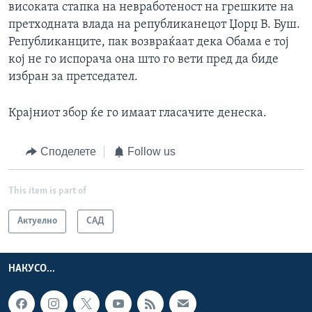
високата стапка на невработеност на грешките на
претходната влада на републиканецот Џорџ В. Буш.
Републиканците, пак возвраќаат дека Обама е тој
кој не го испорача она што го вети пред да биде
избран за претседател.
Крајниот збор ќе го имаат гласачите денеска.
Споделете
Follow us
This item is part of
Актуелно
САД
НАКУСО...