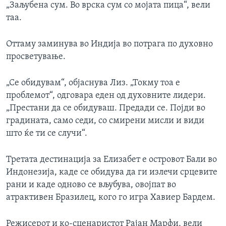
„Заљубена сум. Во врска сум со мојата пица“, вели
таа.
Оттаму заминува во Индија во потрага по духовно
просветување.
„Се обидувам“, објаснува Лиз. „Токму тоа е
проблемот“, одговара еден од духовните лидери.
„Престани да се обидуваш. Предади се. Појди во
градината, само седи, со смирени мисли и види
што ќе ти се случи“.
Третата дестинација за Елизабет е островот Бали во
Индонезија, каде се обидува да ги излечи срцевите
рани и каде одново се вљубува, овојпат во
атрактивен Бразилец, кого го игра Хавиер Бардем.
Режисерот и ко-сценаристот Рајан Марфи, вели