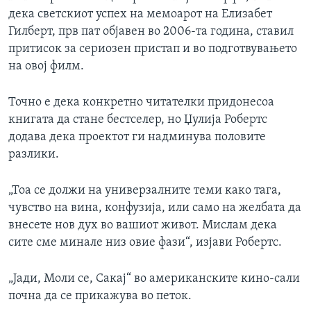
дека светскиот успех на мемоарот на Елизабет
Гилберт, прв пат објавен во 2006-та година, ставил
притисок за сериозен пристап и во подготвувањето
на овој филм.
Точно е дека конкретно читателки придонесоа
книгата да стане бестселер, но Џулија Робертс
додава дека проектот ги надминува половите
разлики.
„Тоа се должи на универзалните теми како тага,
чувство на вина, конфузија, или само на желбата да
внесете нов дух во вашиот живот. Мислам дека
сите сме минале низ овие фази“, изјави Робертс.
„Јади, Моли се, Сакај“ во американските кино-сали
почна да се прикажува во петок.