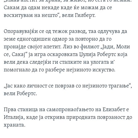
„Имав апетит за храна, за живот, но сега го немам.
Сакам да одам некаде каде ќе можам да се
восхитувам на нешто“, вели Гилберт.
Опоравувајќи се од тежок развод, таа одлучува да
земе едногодишен одмор за повторно да го
пронајде својот апетит. Лиз во филмот „Јади, Моли
се, Сакај“ ја игра оскаровката Џулија Робертс која
вели дека следејќи ги стапките на улогата и`
помогнало да го разбере нејзиното искуство.
„Јас како личност се поврзав со нејзиното трагање“,
вели Робертс.
Прва станица на самопронаоѓањето на Елизабет е
Италија, каде ја открива природната поврзаност до
храната.