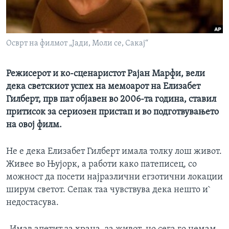
ИНТЕРВЈУА
Јазици
Осврт на филмот „Јади, Моли се, Сакај“
Режисерот и ко-сценаристот Рајан Марфи, вели
дека светскиот успех на мемоарот на Елизабет
Гилберт, прв пат објавен во 2006-та година, ставил
притисок за сериозен пристап и во подготвувањето
на овој филм.
Не е дека Елизабет Гилберт имала толку лош живот.
Живее во Њујорк, а работи како патеписец, со
можност да посети најразлични егзотични локации
ширум светот. Сепак таа чувствува дека нешто и`
недостасува.