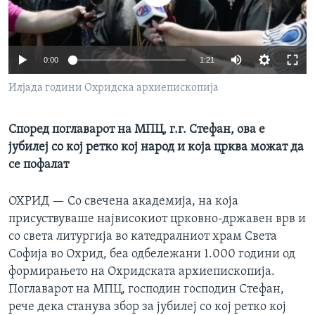
ИНТЕРВЈУА
Јазици
0:00
1:21
Илјада години Охридска архиепископија
Според поглаварот на МПЦ, г.г. Стефан, ова е
јубилеј со кој ретко кој народ и која црква можат да
се пофалат
ОХРИД —
Со свечена академија, на која
присуствуваше највисокиот црковно-државен врв и
со света литургија во катедралниот храм Света
Софија во Охрид, беа одбележани 1.000 години од
формирањето на Охридската архиепископија.
Поглаварот на МПЦ, господин господин Стефан,
рече дека станува збор за јубилеј со кој ретко кој