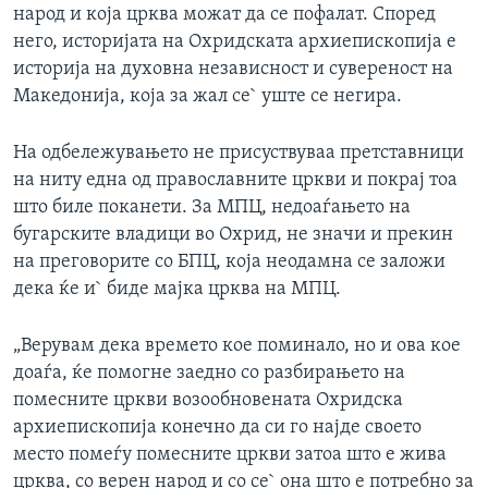
народ и која црква можат да се пофалат. Според
него, историјата на Охридската aрхиепископија е
историја на духовна независност и сувереност на
Македонија, која за жал се` уште се негира.
На одбележувањето не присуствуваа претставници
на ниту една од православните цркви и покрај тоа
што биле поканети. За МПЦ, недоаѓањето на
бугарските владици во Охрид, не значи и прекин
на преговорите со БПЦ, која неодамна се заложи
дека ќе и` биде мајка црква на МПЦ.
„Верувам дека времето кое поминало, но и ова кое
доаѓа, ќе помогне заедно со разбирањето на
помесните цркви возообновената Охридска
архиепископија конечно да си го најде своето
место помеѓу помесните цркви затоа што е жива
црква, со верен народ и со се` она што е потребно за