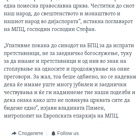
една помесна православна црква. Честитки до сиот
наш народ, до свештенството и монаштвото и
нашиот народ во дијаспората“, истакна поглаварот
на МПЦ, господин господин Стефан.
„Упативме покана до синодот на БПЦ за да испрати
претставници, не за заедничко богослужење, туку
за да имаме и претставници и од нив во знак на
стоплување на односите и продолжување на оние
преговори. За жал, тоа беше одбиено, но се надевам
дека ќе имаме уште многу јубилеи и заеднички
чествувања и ќе ги надминеме тие наши поделби и
дека онака како што не повикува црквата сите да
бидеме едно“, изјави владината Пимен,
митрополит на Европската епархија на МПЦ.
Споделете
Follow us