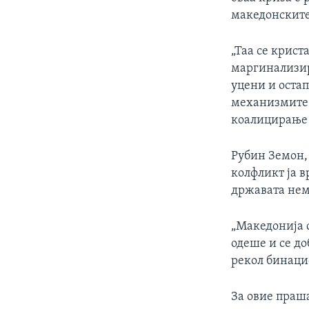
македонските
„Таа се крис
маргинализира
уцени и остап
механизмите 
коалицирање н
Рубин Земон,
колфликт ја в
државата нем
„Македонија с
одеше и се д
рекол бинацио
За овие праша