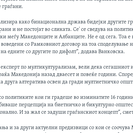
 граѓани.
тализира како бинационална држава бидејки другите гр
ни и не постојат во сликата. Се' се сведува на полит
ки меѓу Македонците и Албанците. Не е од сега. Тоа е 
воведени со Рамковниот договор на тоа споделување на
а едните со другите по дифолт“, додава Ванковска.
 експерт по мултикултурализам, вели дека сегашниот
раќа Македонија назад дваесет и повеќе години. Споре
а друга алтератива освен да гради мултиетничко општ
о политиките кои ги градеше во изминатите 16 години
обиваше перцепција на биетничко и бикултурно општест
нално. И за жал се задуши граѓанскиот концепт“, сме
ња и за други актуелни предизвици со кои се соочува