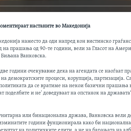
коментираат настаните во Македонија
едонија наместо да оди напред кон вистинско граѓанс
д на прашања од 90-те години, вели за Гласот на Амери
 Биљана Ванковска.
две години очекувавме дека на агендата се наоѓаат п
 на демократските процеси, корупција, партизација. С
о политиката да се вратиме на некои базични прашања 
т поделбите и не' доведуваат на опстанок на државата“
унитарна или бинационална држава, Ванковска вели д
 изминатите години фунционирала како би национална.
резултат на политичките елити, а не на барањата на ал