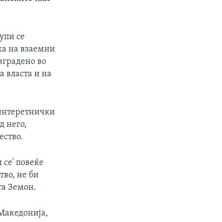
упи се
ика на взаемни
вградено во
 власта и на
 интеретнички
д него,
ество.
 се' повеќе
во, не би
та Земон.
 Македонија,