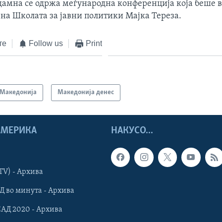
дамна се одржа меѓународна конференција која беше 
 на Школата за јавни политики Мајка Тереза.
те
Follow us
Print
Македонија
Македонија денес
 АМЕРИКА
НАКУСО...
TV) - Архива
Д во минута - Архива
САД 2020 - Архива