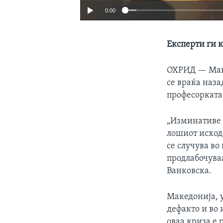
0:00
Експерти ги 
ОХРИД —
Мак
се враќа наза
професорката
„Изминативе 
лошиот исход
се случува в
продлабочуваа
Ванковска.
Македонија, 
дефакто и во
оваа криза е 