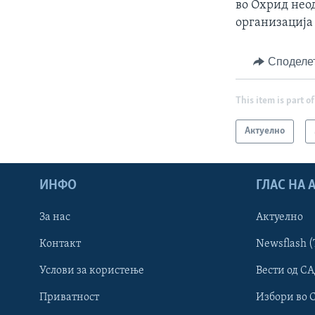
во Охрид нео
организација
Споделе
This item is part of
Актуелно
ИНФО
ГЛАС НА
За нас
Актуелно
Контакт
Newsflash (
Learning English
Услови за користење
Вести од СА
Приватност
Избори во 
НАКУСО...