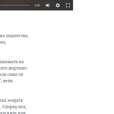
2:00
EMBED
SHARE
ко општество,
ка,
рашањата на
алто морталес
кои само ги
, вели
ека земјата
 Според неа,
банските или