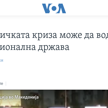
ичката криза може да во
ионална држава
ки
те
ција во Македонија