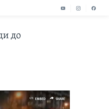
ди до
EMBED
SHARE