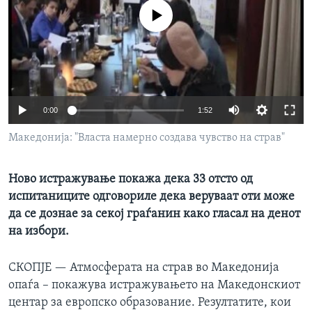
ИНТЕРВЈУА
No media source currently available
Јазици
0:00
1:52
Македонија: "Власта намерно создава чувство на страв"
Ново истражување покажа дека 33 отсто од
испитаниците одговориле дека веруваат оти може
да се дознае за секој граѓанин како гласал на денот
на избори.
СКОПЈЕ —
Атмосферата на страв во Македонија
опаѓа – покажува истражувањето на Македонскиот
центар за европско образование. Резултатите, кои