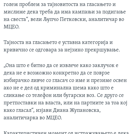
голем проблем за тајновитоста на гласањето и
мислиме дека треба да има кампањи за подигање
на свеста“, вели Љупчо Петковски, аналитичар во
МЦЕО.
Тајноста на гласањето е уставна категорија и
кривично се одговара за нејзино прекршување.
„Она што е битно да се извлече како заклучок е
дека не е возможно конкретно да се поврзе
избирачко ливче со гласач со име и презиме освен
ако не е дел од криминална шема како што е
сликање со телефон или бугарски воз. Се друго се
претпоставки на власта, или на партиите за тоа кој
како гласал“, изјави Диана Жупановска,
аналитичарка во МЦЕО.
Карактеристичен момент од истражувањето е дека