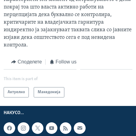
покрај тоа што власта активно работи на
перцепцијата дека буквално се контролира,
критичарите на владејачката гарнитура
индиректно ја зајакнуваат таквата слика со јавните
изјави дека општеството сега е под невидена
контрола.
Споделете
Follow us
This item is part of
Актуелно
Македонија
НАКУСО...