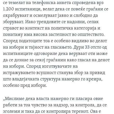
се темелат на телефонска анкета спроведена врз
1.200 испитаници, велат дека се повеќе граѓани се
охрабруваат и осмелуваат јавно и слободно да
зборуваат. Иако трендовите се надолни, сепак
стравот во контекст на политичка категорија и
понатаму има висока застепност во општеството.
Според податоците тоа е особено видливо во делот
на избори и тајност на гласањето. Дури 33 отсто од
испитаниците одговориле дека веруваат оти може
да се дознае за секој граѓанин како гласал на денот
на избори. Според изготвувачите на
истражувањето всушност станува збор за привид
што владејачката структура намерно го креира,
особено пред избори.
„Мислиме дека власта намерно ги пласира овие
работи за тоа чувство за надзор, за контрола, да се
зголеми и така да се контролира теренот. Ова е