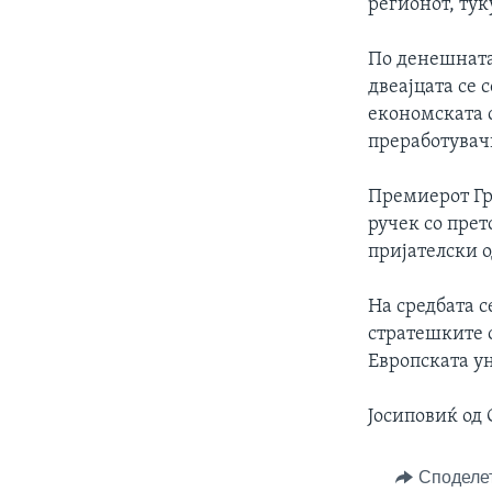
регионот, тук
По денешната
двеајцата се 
економската с
преработувач
Премиерот Гр
ручек со пре
пријателски о
На средбата с
стратешките 
Европската ун
Јосиповиќ од
Споделе