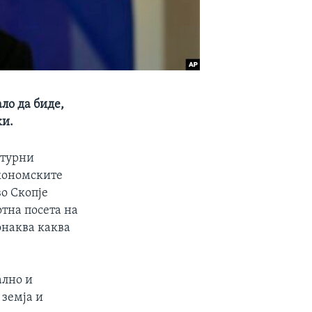
ло да биде,
ки.
ктурни
економските
о Скопје
отна посета на
онаква каква
ално и
 земја и