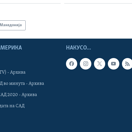
Македонија
 АМЕРИКА
НАКУСО...
TV) - Архива
Д во минута - Архива
САД 2020 - Архива
дата на САД