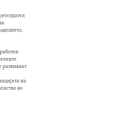
ретседател
на
јоделието,
 работен
личните
е развиваат.
зацијата на
енство во