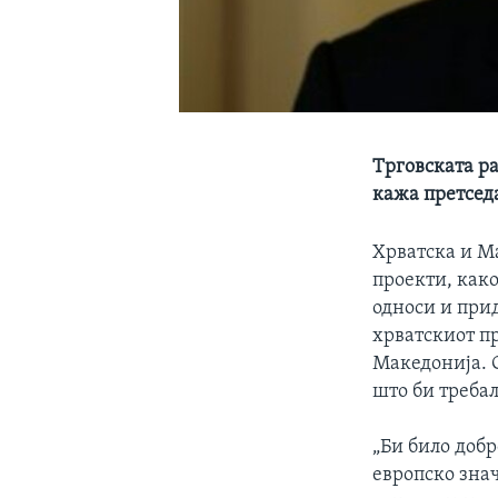
Tрговската ра
кажа претседа
Хрватска и М
проекти, како
односи и при
хрватскиот пр
Македонија. С
што би требал
„Би било доб
европско зна