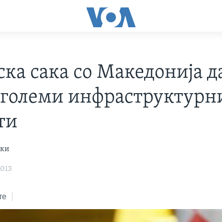
ска сака со Македонија д
 големи инфраструктурн
ти
ски
2013
те