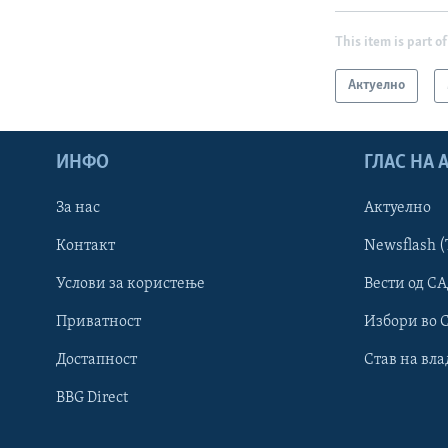
This item is part of
Актуелно
ИНФО
ГЛАС НА
За нас
Актуелно
Контакт
Newsflash (
Learning English
Услови за користење
Вести од СА
Приватност
Избори во 
НАКУСО...
Достапност
Став на вла
BBG Direct
Јазици