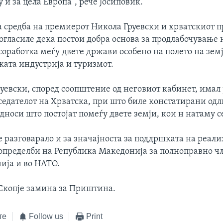
у и за цела Европа“, рече Јосиповиќ.
 средба на премиерот Никола Груевски и хрватскиот п
согласиле дека постои добра основа за продлабочување 
оработка меѓу двете држави особено на полето на зем
ката индустрија и туризмот.
уевски, според соопштение од неговиот кабинет, имал
тседателот на Хрватска, при што биле констатирани од
дноси што постојат помеѓу двете земји, кои н натаму с
е разговарало и за значајноста за поддршката на реали
определби на Република Македонија за полноправно чл
ија и во НАТО.
 Скопје замина за Приштина.
те
Follow us
Print