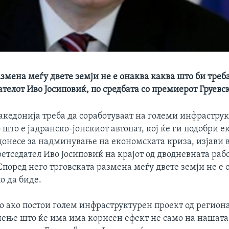
змена меѓу двете земји не е онаква каква што би треба
телот Иво Јосиповиќ, по средбата со премиерот Груевс
акедонија треба да соработуваат на големи инфрастру
 што е јадранско-јонскиот автопат, кој ќе ги подобри 
донесе за надминување на економската криза, изјави в
етседател Иво Јосиповиќ на крајот од дводневната раб
поред него трговската размена меѓу двете земји не е 
о да биде.
ро ако постои голем инфраструктурен проект од регион
чење што ќе има има корисен ефект не само на нашата