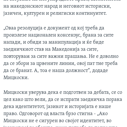
на македонскиот народ и неговиот историски,
јазичен, културен и религиски континуитет.
„Оваа резолуција е документ од кој треба да
произлезе национален консензус, брана за сите
напади, и обиди за манипулација и ќе биде
заедничкиот став на Македонија за сите,
повторувам за сите важни прашања. Не е доволно
да се збори за црвените линии, овој пат тие треба
да се бранат. А, тоа е наша должност“, додаде
Мицкоски.
Мицкоски уверува дека е подготвен за дебата, се со
цел како што вели, да се испрати заедничка порака
дека идентитетот, јазикот и историјата е наше
право. Одговорот од власта брзо стигна - „Ако
Мицкоски не е сигурен во својот идентитет, во