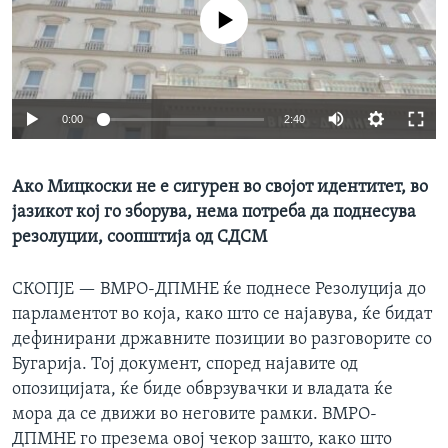
ИНТЕРВЈУА
No media source currently available
Јазици
0:00
2:40
Ако Мицкоски не е сигурен во својот идентитет, во
јазикот кој го зборува, нема потреба да поднесува
резолуции, соопштија од СДСМ
СКОПЈЕ —
ВМРО-ДПМНЕ ќе поднесе Резолуција до
парламентот во која, како што се најавува, ќе бидат
дефинирани државните позиции во разговорите со
Бугарија. Тој документ, според најавите од
опозицијата, ќе биде обврзувачки и владата ќе
мора да се движи во неговите рамки. ВМРО-
ДПМНЕ го презема овој чекор зашто, како што