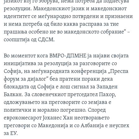
јазикот кој го зборува, нема потреба да поднесува
резолуции. Македонскиот јазик и македонскиот
идентитет се меѓународно потврдени и признаени
и нема потреба од било каква расправа за тие
прашања особено не во македонското собрание“ –
соопштија од СДСМ.
Во моментот кога ВМРО-ДПМНЕ ја најави својата
иницијатива за резолуција за разговорите со
Софија, на меѓународната конференција „Преспа
форум за дијалог“ беа пратени пораки дека
блокадата од Софија е лош сигнал за Западен
Балкан. За словенечкиот претседател Пахор,
одложувањето на преговорите со земјава е
политички и морално погрешно. Според
еврокомесарот Јоханес Хан неотворањето
преговори со Македонија и со Албанија е неуспех
за ЕУ.