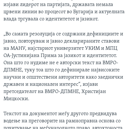
изјави лидерот на партијата, државата немала
црвени линии во процесот во Бугарија и актуелната
влада тргувала со идентитетот и јазикот.
„Во самата резолуција се содржани дефинициите и
јавно, повторувам и јавно декларираните ставови
на МАНУ, најстариот универзитет УКИМ и МПЦ
ОА-Јустинијана Прима за јазикот и идентитетот.
Она што го нудиме не е авторски текст на ВМРО-
ДПМНЕ, туку тоа што го дефинирале највисоките
научни и општествени авторитети како заеднички
државен и национален интерес“, изјави
претседателот на ВМРО-ДПМНЕ, Христијан
Мицкоски.
Текстот на документот меѓу другото предвидува
водење на преговорите на рамноправна основа со
почитување на меѓународното право, автохтоноста