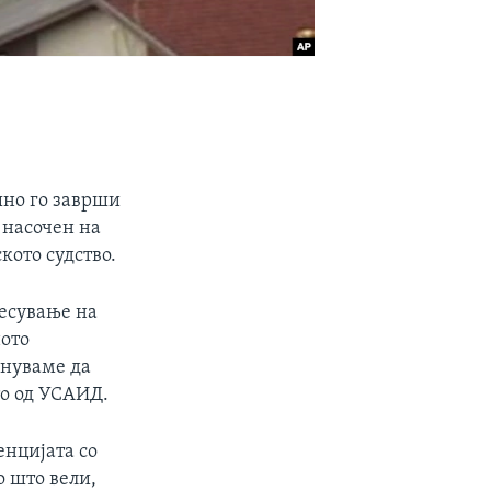
шно го заврши
 насочен на
кото судство.
несување на
ното
кнуваме да
то од УСАИД.
енцијата со
о што вели,