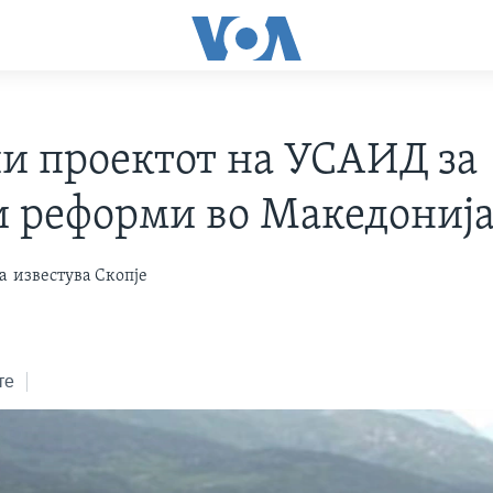
и проектот на УСАИД за
и реформи во Македониј
а
известува Скопје
те