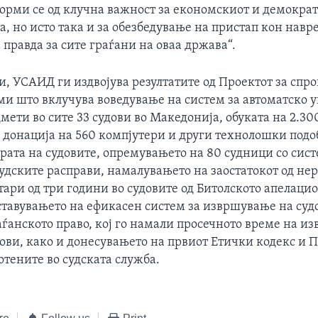
форми се од клучна важност за економскиот и демократ
, но исто така и за обезбедување на пристап кон навр
правда за сите граѓани на оваа држава“.
, УСАИД ги издвојува резултатите од Проектот за спр
ми што вклучува воведување на систем за автоматско 
мети во сите 33 судови во Македонија, обуката на 2.3
и донација на 560 компјутери и други технолошки под
рата на судовите, опремувањето на 80 судници со сист
удските расправи, намалувањето на заостатокот од н
ари од три години во судовите од Битолското апелаци
ставувањето на ефикасен систем за извршување на суд
аѓанското право, кој го намали просечното време на и
ови, како и донесувањето на првиот Етички кодекс и 
отените во судската служба.