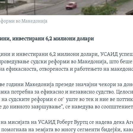
реформи во Македонија
дини, инвестирани 6,2 милиони долари
дини и инвестирани 6,2 милиони долари, УСАИД успе
спроведување судски реформи во Македонија, што беше
а ефикасноста, отвореноста и работењето на македонс
ве години Македонија презеде значајни чекори за до
мка потребна за ефикасно и независно судство. Целос
на судските реформи е се` уште во тек и ние ве потти
е до нивното завршување“, се наведува во соопштение
на мисијата на УСАИД Роберт Вуртц се надева дека Аг
` помогнала на земјата во многу сегменти бидејќи, как