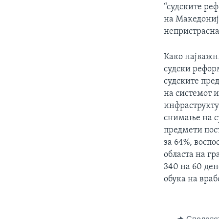
“судските ре
на Македонија
непристрасна 
Како најважни
судски рефор
судските пред
на системот 
инфраструкту
снимање на с
предмети пост
за 64%, воспо
областа на гр
340 на 60 ден
обука на враб