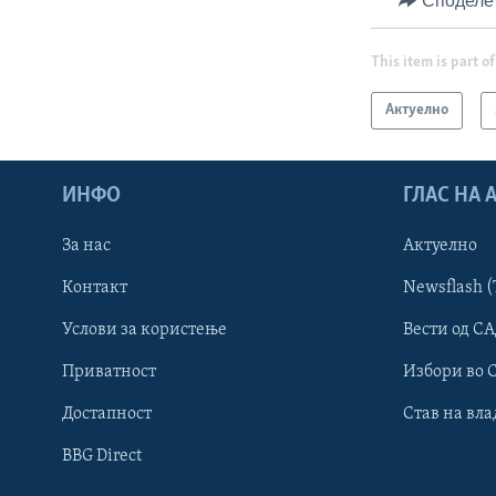
Споделе
This item is part of
Актуелно
ИНФО
ГЛАС НА
За нас
Актуелно
Контакт
Newsflash (
Learning English
Услови за користење
Вести од СА
Приватност
Избори во 
НАКУСО...
Достапност
Став на вла
BBG Direct
Јазици