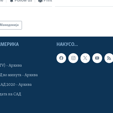
те
Follow us
Print
Македонија
 АМЕРИКА
НАКУСО...
TV) - Архива
Д во минута - Архива
САД 2020 - Архива
дата на САД