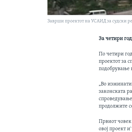
Заврши проектот на УСАИД за судски 
За четири го
По четири го
проектот за 
подобрување н
„Во изминати
законската ра
спроведување 
продолжите с
Првиот човек 
овој проект и