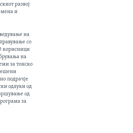
скиот развој
емена и
оведување на
управување со
00 корисници
обрувања на
еми за тонско
ерешени
оно подрачје
ски одлуки од
звршување од
Програма за