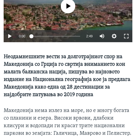
ИНТЕРВЈУА
No media source currently available
Јазици
0:00
2:49
Неодамнешните вести за долготрајниот спор на
Македонија со Грција го свртија вниманието кон
малата балканска нација, пишува во најновото
издание на Национална географија кое ја предлага
Македонија како една од 28 дестинации за
најдобрите патувања во 2019 година
Македонија нема излез на море, но е многу богата
со планини и езера. Високи врвови, длабоки
клисури и водопади ги красат трите национални
паркови во земјата: Галичица, Маврово и Пелистер.