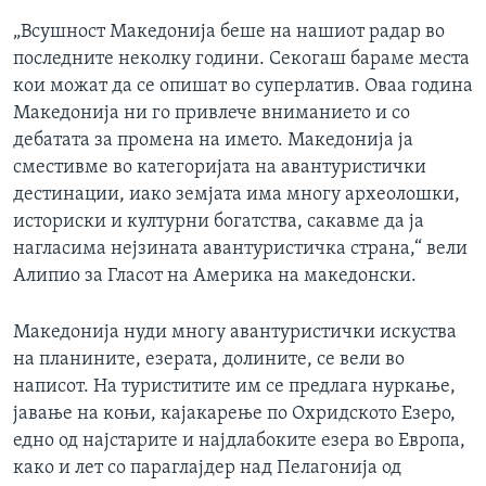
„Всушност Македонија беше на нашиот радар во
последните неколку години. Секогаш бараме места
кои можат да се опишат во суперлатив. Оваа година
Македонија ни го привлече вниманието и со
дебатата за промена на името. Македонија ја
сместивме во категоријата на авантуристички
дестинации, иако земјата има многу археолошки,
историски и културни богатства, сакавме да ја
нагласима нејзината авантуристичка страна,“ вели
Алипио за Гласот на Америка на македонски.
Македонија нуди многу авантуристички искуства
на планините, езерата, долините, се вели во
написот. На туриститите им се предлага нуркање,
јавање на коњи, кајакарење по Охридското Езеро,
едно од најстарите и најдлабоките езера во Европа,
како и лет со параглајдер над Пелагонија од