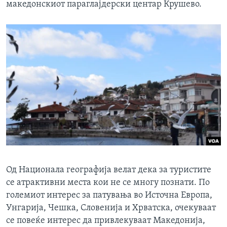
македонскиот параглајдерски центар Крушево.
Од Национала географија велат дека за туристите
се атрактивни места кои не се многу познати. По
големиот интерес за патувања во Источна Европа,
Унгарија, Чешка, Словенија и Хрватска, очекуваат
се повеќе интерес да привлекуваат Македонија,