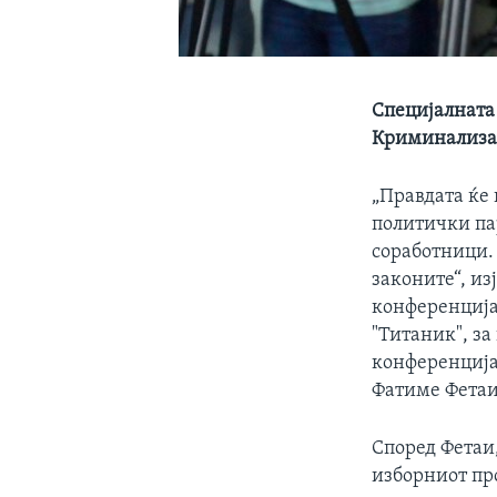
Специјалната
Криминализац
„Правдата ќе 
политички па
соработници. 
законите“, из
конференција 
"Титаник", за
конференција
Фатиме Фетаи 
Според Фетаи
изборниот про