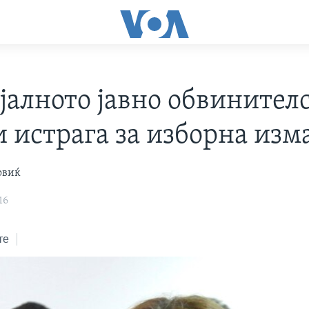
јалното јавно обвинител
и истрага за изборна изм
овиќ
16
те