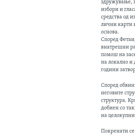
здружување, п
избори и гла
средства од 
лични карти 
основа.
Според Фетаи,
внатрешни раб
помош на зас
на локално и
години затвор
Според обвин
неговите стру
структура. К
добиен со так
на целокупни
Покренати се 