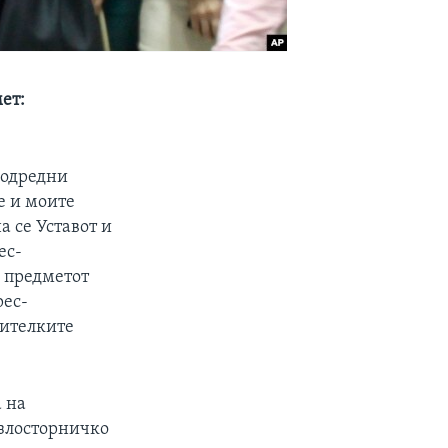
ет:
 одредни
е и моите
а се Уставот и
ес-
– предметот
рес-
нителките
 на
а злосторничко