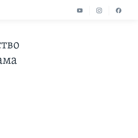
ство
ама