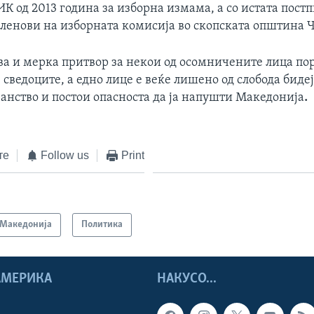
К од 2013 година за изборна измама, а со истата постп
членови на изборната комисија во скопската општина 
ва и мерка притвор за некои од осомничените лица по
з сведоците, а едно лице е веќе лишено од слобода биде
анство и постои опасноста да ја напушти Македонија
.
те
Follow us
Print
Македонија
Политика
 АМЕРИКА
НАКУСО...