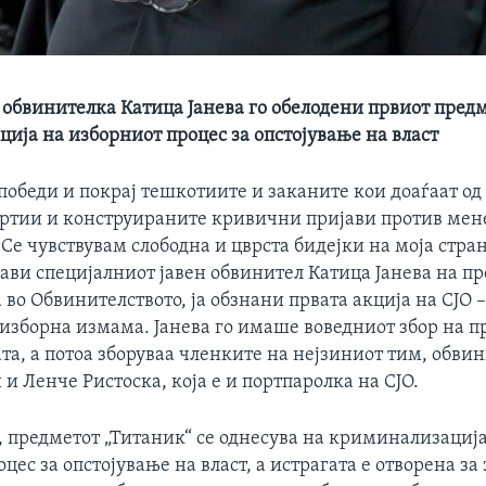
 обвинителка Катица Јанева го обелодени првиот предм
ија на изборниот процес за опстојување на власт
победи и покрај тешкотиите и заканите кои доаѓаат од
ртии и конструираните кривични пријави против мен
Се чувствувам слободна и цврста бидејки на моја стран
јави специјалниот јавен обвинител Катица Јанева на пр
во Обвинителството, ја обзнани првата акција на СЈО 
 изборна измама. Јанева го имаше воведниот збор на п
та, а потоа зборуваа членките на нејзиниот тим, обви
и Ленче Ристоска, која е и портпаролка на СЈО.
, предметот „Титаник“ се однесува на криминализација
цес за опстојување на власт, а истрагата е отворена з