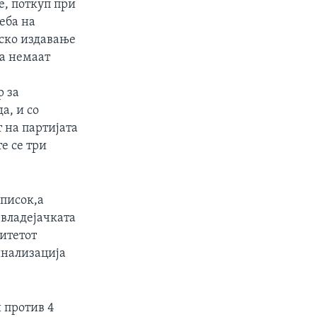
е, поткуп при
еба на
нско издавање
оа немаат
р за
а, и со
 на партијата
е се три
писок,а
 владејачката
итетот
инализација
и против 4