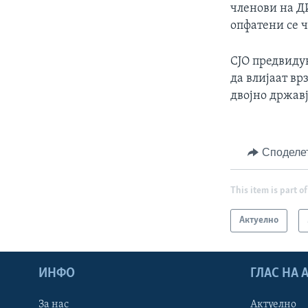
членови на ДИ
опфатени се 
СЈО предвиду
да влијаат вр
двојно државј
Споделе
This item is part of
Актуелно
ИНФО
ГЛАС НА
За нас
Актуелно