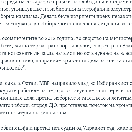
овреда на избирачко право и на слобода на избирачит
сање, уништување на избирачки материјали и злоупотр
изборна кампања. Делата биле извршени преку незако
и вметнување во Избирачкиот список на лица кои за т
 осомничените во 2012 година, во својство на министе
оти, министер за транспорт и врски, секретар на Влад
ега непознати лица „за натамошно останување на власт
 државно ниво, направиле кривични дела за кои казнит
 и повеќе“.
ителката Фетаи, МВР направило упад во Избирачкиот с
курите работеле на негово составување за интереси на
ривичните дела против изборите и гласањето и легитим
вите избори, според СЈО, претставува почеток на крим
от институционален систем.
обвиненија и против пет судии од Управиот суд, како 