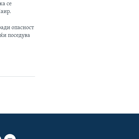
ка се
Чаир.
ради опасност
јќи поседува