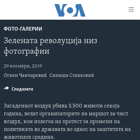
Линкови
за
пристапност
ФОТО-ГАЛЕРИИ
ДОМА
Премини
Зелената револуција низ
на
РУБРИКИ
фотографии
главната
ФОТОГАЛЕРИИ
САД
содржина
Премини
29 ноември, 2019
ДОКУМЕНТАРЦИ
МАКЕДОНИЈА
до
Огнен Чанчаревиќ
Синиша Станковиќ
АРХИВИРАНА ПРОГРАМА
СВЕТ
страната
ЗА НАС
Споделете
за
ЕКОНОМИЈА
NEWSFLASH - АРХИВА
навигација
ПОЛИТИКА
ВЕСТИ ОД САД ВО МИНУТА - АРХИВА
Пребарувај
Загадениот воздух убива 3.500 животи секоја
Learning English
ЗДРАВЈЕ
ИЗБОРИ ВО САД 2020 - АРХИВА
година, велат организаторите на маршот за чист
воздух, кои излегоа на протест за промени на
НАКУСО...
НАУКА
политиката во државата во однос на заштитата на
УМЕТНОСТ И ЗАБАВА
животната средина.