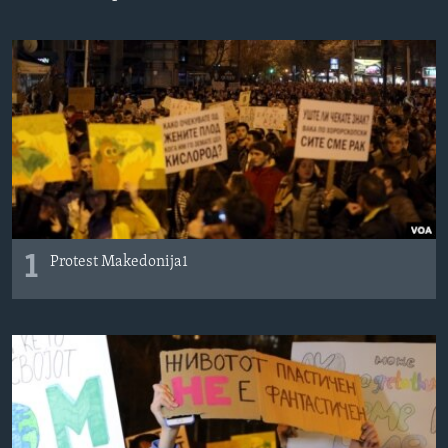
ИНТЕРВЈУА
Јазици
1
Protest Makedonija1