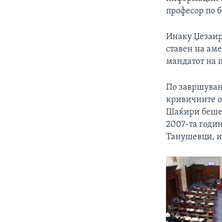
професор по б
Инаку Џезаир
ставен на ам
мандатот на 
По завршувањ
кривичните о
Шаќири беше 
2007-та годин
Танушевци, и