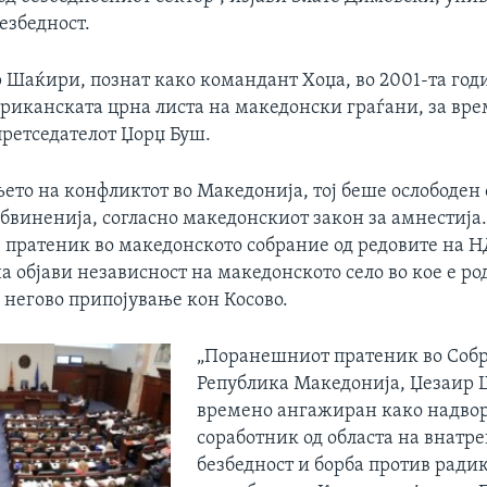
езбедност.
 Шаќири, познат како командант Хоџа, во 2001-та год
ериканската црна листа на македонски граѓани, за вре
претседателот Џорџ Буш.
ето на конфликтот во Македонија, тој беше ослободен 
бвиненија, согласно македонскиот закон за амнестија.
пратеник во македонското собрание од редовите на Н
а објави независност на македонското село во кое е ро
 негово припојување кон Косово.
„Поранешниот пратеник во Собр
Република Македонија, Џезаир 
времено ангажиран како надво
соработник од областа на внатр
безбедност и борба против радик