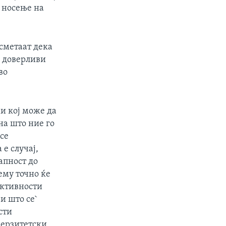
 носење на
 сметаат дека
о доверливи
во
и кој може да
на што ние го
се
 е случај,
апност до
му точно ќе
активности
и што се`
сти
верзитетски