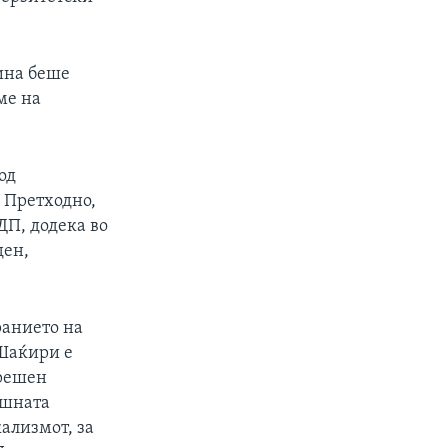
ина беше
ме на
од
 Претходно,
ДП, додека во
ден,
анието на
Шаќири е
решен
ешната
ализмот, за