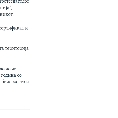
Претседателот
нија“,
никот.
сертификат и
та територија
покажале
 година со
 било место и