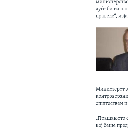
министерствот
луѓе би ги н
правеле“, изј
Министерот з
контроверзни
општествен и 
„Прашањето е
кој беше пред