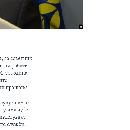
, за советник
ешни работи
1-та година
ите
сни прашања.
клучување на
лку има луѓе
 излегуваат
ите служби,