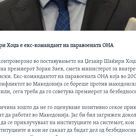
и Хоџа е екс-командант на паравоената ОНА
онтроверзно во поставувањето на Џезаир Шаќири Хоџа
т на премиерот Зоран Заев, смета министерот за внатр
вски. Екс-командантот на паравоената ОНА која во 200
конфликтот во Македонија се бореше против македонск
или, сега треба да го советува премиерот за безбедно
ричина зошто да не го оценуваме позитивно секое при
ат да работат во Македонија. Јас би бил загрижен доко
 да се приклучуваат на институциите на системот, кои
титуциите и кои не сакаат да бидат дел од безбедносн