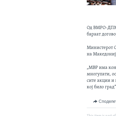
Од ВМРО-ДПМН
бараат догово
Министерот С
на Македониј
„МВР има конт
многупати, о
сите акции и 
кој било град
Споделе
This item is part of