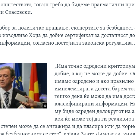
о општеството, тогаш треба да бидеме прагматични при
ли Спасовски.
збор за политичко прашање, експертите за безбедност
о изводливо Хоџа да добие сертификат за достапност д
информации, согласно постојната законска регулатива 
„Има точно одредени критериум
добие, а кој не може да добие. О
имаме одредено и ако правилно 
импелемтира, а досега барем тоа
тешко дека ќе може да има дост
класифицирани информации. Не
му биде одреден делокругот на 
кои ќе може тој да ги реализира 
 степен може да се ангажира и да пласира или да кори
д безбедносниот сектор“, изјави Злате Димовски, уни