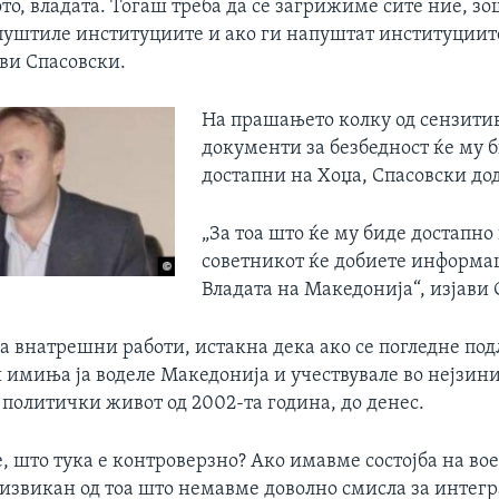
о, владата. Тогаш треба да се загрижиме сите ние, з
апуштиле институциите и ако ги напуштат институциит
ави Спасовски.
На прашањето колку од сензити
документи за безбедност ќе му 
достапни на Хоџа, Спасовски до
„За тоа што ќе му биде достапно
советникот ќе добиете информа
Владата на Македонија“, изјави 
а внатрешни работи, истакна дека ако се погледне под
 имиња ја воделе Македонија и учествувале во нејзин
политички живот од 2002-та година, до денес.
, што тука е контроверзно? Ако имавме состојба на во
извикан од тоа што немавме доволно смисла за интегра