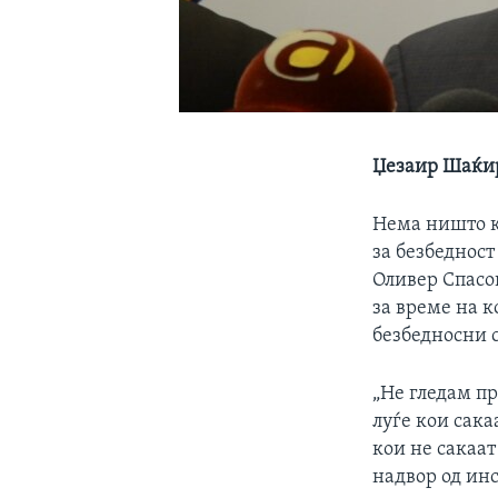
Џезаир Шаќир
Нема ништо к
за безбеднос
Оливер Спасо
за време на 
безбедносни с
„Не гледам п
луѓе кои сака
кои не сакаат
надвор од инс