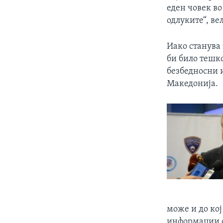
еден човек в
одлуките“, ве
Иако станува 
би било тешк
безбедносни 
Македонија.
може и до кој
информации о