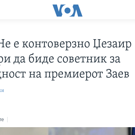
Не е контоверзно Џезаир
и да биде советник за
дност на премиерот Заев
ки
те