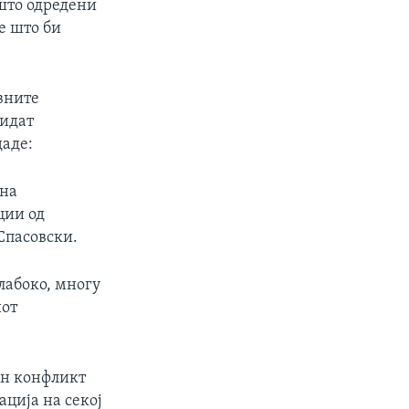
ошто одредени
е што би
вните
бидат
даде:
 на
ции од
Спасовски.
лабоко, многу
иот
ен конфликт
ција на секој