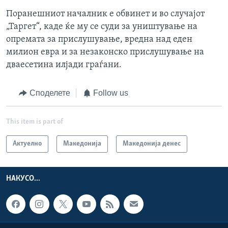
Поранешниот началник е обвинет и во случајот
„Таргет“, каде ќе му се суди за уништување на
опремата за прислушување, вредна над еден
милион евра и за незаконско прислушување на
дваесетина илјади граѓани.
Споделете
Follow us
This item is part of
Актуелно
Македонија
Македонија денес
НАКУСО...