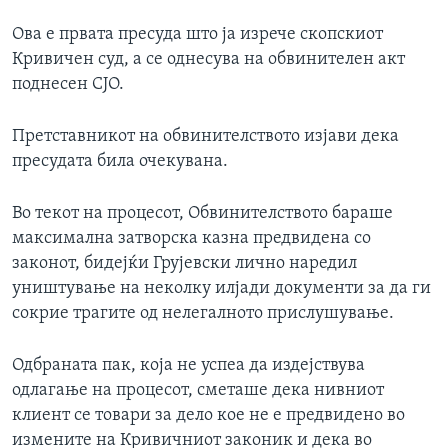
Ова е првата пресуда што ја изрече скопскиот
Кривичен суд, а се однесува на обвинителен акт
поднесен СЈО.
Претставникот на обвинителството изјави дека
пресудата била очекувана.
Во текот на процесот, Обвинителството бараше
максимална затворска казна предвидена со
законот, бидејќи Грујевски лично наредил
уништување на неколку илјади документи за да ги
сокрие трагите од нелегалното прислушување.
Одбраната пак, која не успеа да издејствува
одлагање на процесот, сметаше дека нивниот
клиент се товари за дело кое не е предвидено во
измените на Кривичниот законик и дека во