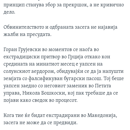
принцип станува збор за прекршок, а не кривично
дело.
Обвинителството и одбраната засега не најавија
жалби на пресудата.
Горан Грујевски во моментов се наоѓа во
екстрадициски притвор во Грција откако кон
средината на минатиот месец е уапсен на
солунскиот аердором, обидувајќи се да ја напушти
земјата со фалсификуван бугарски пасош. Тој беше
уапсен заедно со неговиот заменик во Петата
управа, Никола Бошкоски, кој пак требаше да се
појави како сведок во процесот.
Кога тие ќе бидат екстрадирани во Македонија,
засега не може да се предвиди.