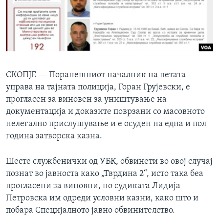
ИНТЕРВЈУА
Јазици
СКОПЈЕ —
Поранешниот началник на петата
управа на тајната полиција, Горан Грујевски, е
прогласен за виновен за уништување на
документација и доказите поврзани со масовното
нелегално прислушување и е осуден на една и пол
година затворска казна.
Шесте службенички од УБК, обвинети во овој случај
познат во јавноста како „Тврдина 2“, исто така беа
прогласени за виновни, но судиката Лидија
Петровска им одреди условни казни, како што и
побара Специјалното јавно обвинителство.