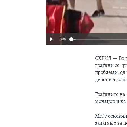
0:00
ОХРИД —
Во 
граѓани се` у
проблеми, од
депонии во н
Граѓаните на 
менаџер и ќе
Меѓу основнит
залагање за 