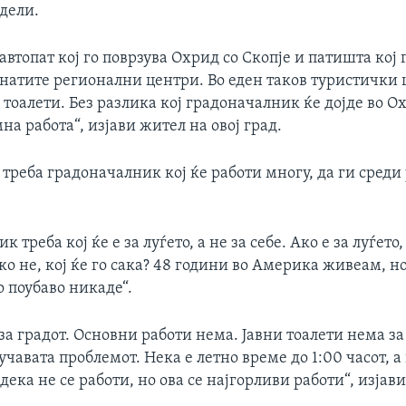
дели.
втопат кој го поврзува Охрид со Скопје и патишта кој 
анатите регионални центри. Во еден таков туристички 
тоалети. Без разлика кој градоначалник ќе дојде во Ох
на работа“, изјави жител на овој град.
треба градоначалник кој ќе работи многу, да ги среди
 треба кој ќе е за луѓето, а не за себе. Ако е за луѓето,
ако не, кој ќе го сака? 48 години во Америка живеам, но
 поубаво никаде“.
за градот. Основни работи нема. Јавни тоалети нема за
бучавата проблемот. Нека е летно време до 1:00 часот, а 
 дека не се работи, но ова се најгорливи работи“, изјав