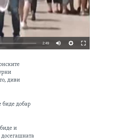
2:49
EMBED
SHARE
донските
турни
то, диви
е биде добар
 биде и
и досегашната