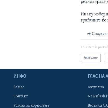
реализираат 
Инаку изборн
граѓаните ќе
Споделе
This item is part of
Актуелно
ИНФО
ГЛАС НА
За нас
Актуелно
Контакт
Newsflash (
Learning English
Услови за користење
Вести од СА