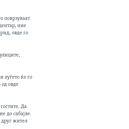
го поврзуваат
центар, ние
рид, овде го
 улиците,
 и луѓето ќе го
 од овде
 гостите. Да
не до сабајле.
и друг жител