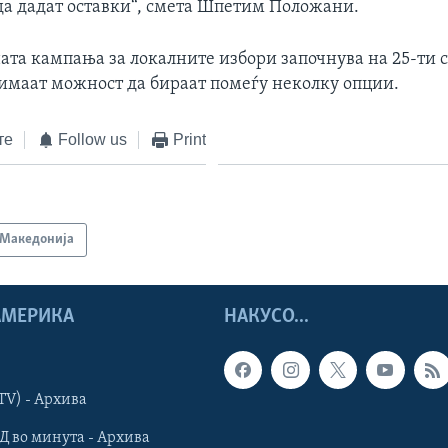
да дадат оставки“, смета Шпетим Положани.
ата кампања за локалните избори започнува на 25-ти 
 имаат можност да бираат помеѓу неколку опции.
те
Follow us
Print
Македонија
 АМЕРИКА
НАКУСО...
TV) - Архива
Д во минута - Архива