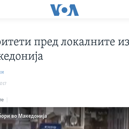
итети пред локалните и
кедонија
ки
017
те
бори во Македонија