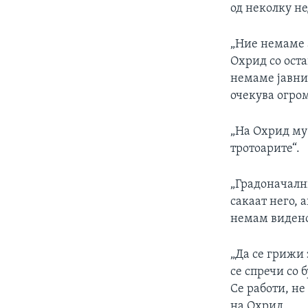
од неколку не
„Ние немаме а
Охрид со ост
немаме јавни 
очекува огром
„На Охрид му 
тротоарите“.
„Градоначалник
сакаат него, 
немам видено
„Да се грижи 
се спречи со 
Се работи, не
на Охрид.