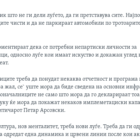
к што не ги дели луѓето, да ги претставува сите. Најп
ите чисти и да не паркираат автомобили по тротоарите
оментираат дека се потребни непартиски личности за
ци, односно луѓе кои имаат искуство и докажан углед 
еат.
ците треба да понудат некаква отчетност и програма 
за жал, се` уште мора да биде сведена на основни инф
доначалниците не само што мора да го декларираат тоа
туку ќе мора да покажат некаков имплеметациски капа
итичарот Петар Арсовски.
ултура, нов менталитет, треба нови луѓе. Треба да ги о
а одредат една динамика и црвени линии после кои ак