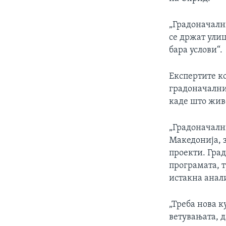
„Градоначални
се држат улиц
бара услови“.
Експертите к
градоначални
каде што жив
„Градоначални
Македонија, 
проекти. Гра
програмата, 
истакна анал
„Треба нова к
ветувањата, д