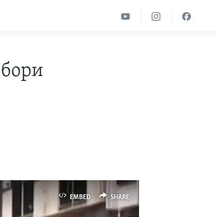
збори
EMBED
SHARE