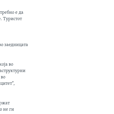
отребно е да
. Туристот
во заедницата
која во
раструктурни
 во
цитет“,
држат
о не ги