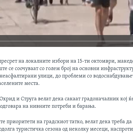
пресрет на локалните избори на 15-ти октомври, маке
ште се соочуваат со голем број на основни инфраструк
 неасфалтирани улици, до проблеми со водоснабдување
аселените места.
Охрид и Струга велат дека сакаат градоначалник кој ќ
 одговара на нивните потреби и барања.
е приоритети на градскиот татко, велат дека треба да
подолга туристичка сезона од неколку месеци, наспрот