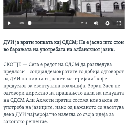
ИНТЕРВЈУА
Јазици
0:00
2:01
ДУИ ја врати топката кај СДСМ; Не е јасно што стои
во барањата на употребата на албанскиот јазик.
СКОПЈЕ —
Сега е редот на СДСМ да разгледува
предлози – социјалдемократите го добија одговорот
од ДУИ на нивниот „пакет-материјали“ кој е
предуслов за евентуална коалиција. Зоран Заев не
одговори директно на прашањето дали на понудата
на СДСМ Али Ахмети пратил сосема нов закон за
употреба на јазиците, иако од кажаното се насетува
дека ДУИ најверојатно излегла со своја идеја за
законско решение.