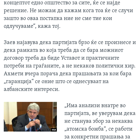
концептот едно општество за сите, ќе се најде
решение. Не можам да кажам кога тоа ќе се случи
зашто во оваа постапка ние не сме тие кои
одлучуваме“, кажа тој.
Заев најавува дека партијата брзо ќе се произнесе и
дека рамката во која треба да се бара можниот
договор треба да биде Уставот и практичните
потреби на граѓаните, а не некаков политички хир.
Ахмети вчера порача дека прашањата за кои бара
„гаранција“ се оние што се однесуваат на
албанските интереси.
„Има анализи внатре во
партијата, ве уверувам дека
не станува збор за некаква
„атомска бомба“, се работи
за конкретни прашања за