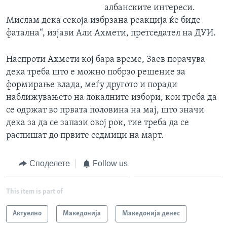
албанските интереси.
Мислам дека секоја избрзана реакција ќе биде
фатална“, изјави Али Ахмети, претседател на ДУИ.
Наспроти Ахмети кој бара време, Заев порачува
дека треба што е можно побрзо решение за
формирање влада, меѓу другото и поради
наближувањето на локалните избори, кои треба да
се одржат во првата половина на мај, што значи
дека за да се запази овој рок, тие треба да се
распишат до првите седмици на март.
Споделете
Follow us
This item is part of
Актуелно
Македонија
Македонија денес