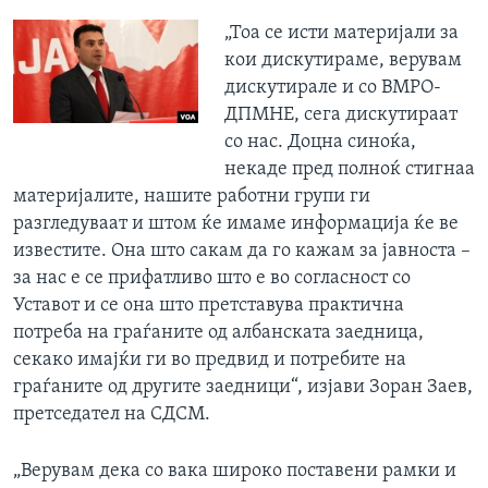
„Тоа се исти материјали за
кои дискутираме, верувам
дискутирале и со ВМРО-
ДПМНЕ, сега дискутираат
со нас. Доцна синоќа,
некаде пред полноќ стигнаа
материјалите, нашите работни групи ги
разгледуваат и штом ќе имаме информација ќе ве
известите. Она што сакам да го кажам за јавноста –
за нас е се прифатливо што е во согласност со
Уставот и се она што претставува практична
потреба на граѓаните од албанската заедница,
секако имајќи ги во предвид и потребите на
граѓаните од другите заедници“, изјави Зоран Заев,
претседател на СДСМ.
„Верувам дека со вака широко поставени рамки и