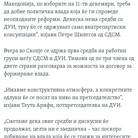
Македонија, по изборите на 11-ти декември, треба
да добие политичка влада која ќе ги спроведе
неопходните реформи. Денеска нема средби со
ДУИ, туку ќе се одржуваат само внатрепартиски
консултации“, изјави Петре Шилегов од СДСМ.
Вчера во Скопје се одржа прва средба на работни
групи меѓу СДСМ и ДУИ. Тимови од по три члена од
двете страни разговараа за можноста за договор за
формирање влада.
„Имавме конструктивна атмосфера, а конкретните
одлуки ќе се носат на ниво на претседателство“,
изјави Теута Арифи, потпретседателка на ДУИ.
„Сметаме дека овие средби и дискусии ќе
продолжат, целта ни е заедничка – час поскоро
добивање на влада која ќе се грижи за интересите