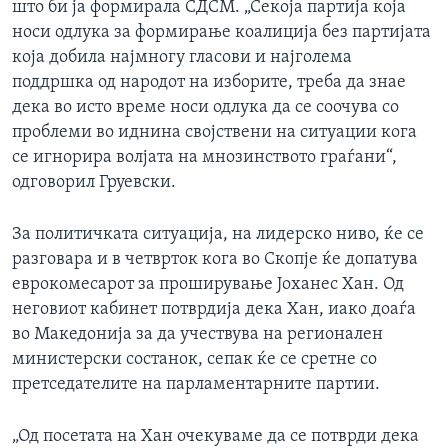
што би ја формирала СДСМ. „Секоја партија која
носи одлука за формирање коалиција без партијата
која добила најмногу гласови и најголема
поддршка од народот на изборите, треба да знае
дека во исто време носи одлука да се соочува со
проблеми во иднина својствени на ситуации кога
се игнорира волјата на мнозинството граѓани“,
одговорил Груевски.
За политичката ситуација, на лидерско ниво, ќе се
разговара и в четврток кога во Скопје ќе допатува
еврокомесарот за проширување Јоханес Хан. Од
неговиот кабинет потврдија дека Хан, иако доаѓа
во Македонија за да учествува на регионален
министерски состанок, сепак ќе се сретне со
претседателите на парламентарните партии.
„Од посетата на Хан очекуваме да се потврди дека