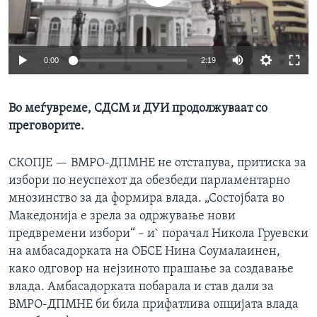
ИНТЕРВЈУА
Јазици
0:00
2:19
Во меѓувреме, СДСМ и ДУИ продолжуваат со
преговорите.
СКОПЈЕ —
ВМРО-ДПМНЕ не отстапува, притиска за
избори по неуспехот да обезбеди парламентарно
мнозинство за да формира влада. „Состојбата во
Македонија е зрела за одржување нови
предвремени избори“ – и` порачал Никола Груевски
на амбасадорката на ОБСЕ Нина Соумалаинен,
како одговор на нејзиното прашање за создавање
влада. Aмбасадорката побарала и став дали за
ВМРО-ДПМНЕ би била прифатлива опцијата влада