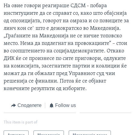
На овие говори реагираше СДСМ - побара
институциите да се справат со, како што обајснија
од опозицијата, говорот на омраза и со повиците за
линч кон се` што е демократско во Македонија.
„Граѓаните на Македонија не се ничие топовско
место. Нема да подлегнат на провокациите“ – стои
во соопштението на социјалдемократите. Откако
ДИК ќе се произнесе по сите приговори, одлуките
на комисијата, засегнатите партии и коалиции ќе
можат да ги обжалат пред Управниот суд чии
решенија се финални. Потоа ќе се објават
конечните резултати од изборите.
Споделете
Follow us
This item is part of