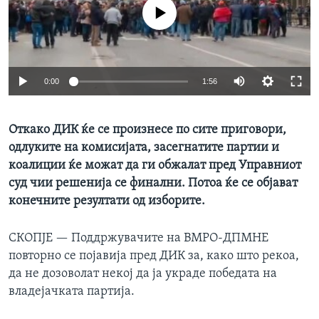
No media source currently available
ИНТЕРВЈУА
Јазици
0:00
1:56
Откако ДИК ќе се произнесе по сите приговори,
одлуките на комисијата, засегнатите партии и
коалиции ќе можат да ги обжалат пред Управниот
суд чии решенија се финални. Потоа ќе се објават
конечните резултати од изборите.
СКОПЈЕ —
Поддржувачите на ВМРО-ДПМНЕ
повторно се појавија пред ДИК за, како што рекоа,
да не дозоволат некој да ја украде победата на
владејачката партија.