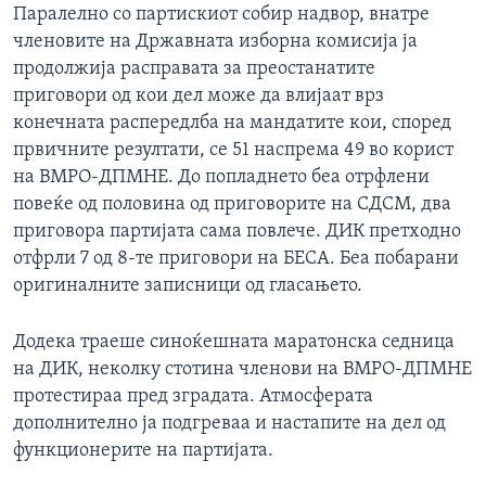
Паралелно со партискиот собир надвор, внатре
членовите на Државната изборна комисија ја
продолжија расправата за преостанатите
приговори од кои дел може да влијаат врз
конечната распередлба на мандатите кои, според
првичните резултати, се 51 наспрема 49 во корист
на ВМРО-ДПМНЕ. До попладнето беа отрфлени
повеќе од половина од приговорите на СДСМ, два
приговора партијата сама повлече. ДИК претходно
отфрли 7 од 8-те приговори на БЕСА. Беа побарани
оригиналните записници од гласањето.
Додека траеше синоќешната маратонска седница
на ДИК, неколку стотина членови на ВМРО-ДПМНЕ
протестираа пред зградата. Атмосферата
дополнително ја подгреваа и настапите на дел од
функционерите на партијата.