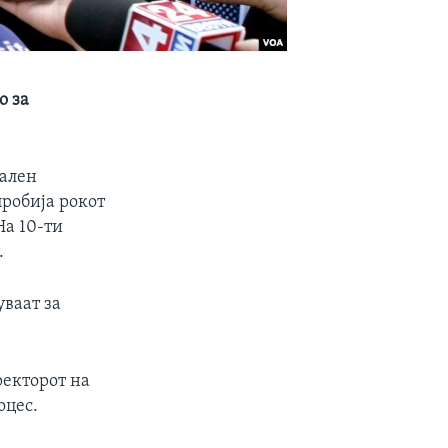
о за
јален
робија рокот
На 10-ти
.
ваат за
ректорот на
оцес.