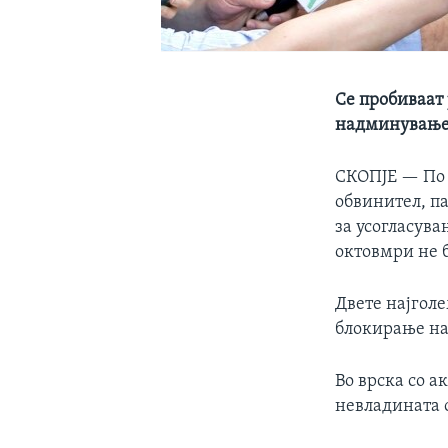
Се пробиваат
надминување 
СКОПЈЕ —
По
обвинител, п
за усогласува
октовмри не б
Двете најгол
блокирање на
Во врска со а
невладината о