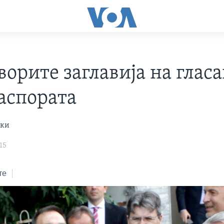
ворите заглавија на глас
јаспората
ски
15
те