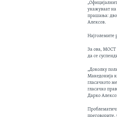
„Официјалнит
укажуваат на 
прашања: дво
Алексов.
Најголемите р
За ова, МОСТ 
да се суспенд
„Доколку пол
Македонија к
гласачкото ме
гласачко прав
Дарко Алексо
Проблематичн
преговорите,