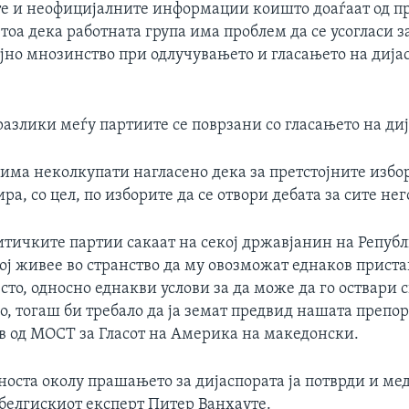
е и неофицијалните информации коишто доаѓаат од п
тоа дека работната група има проблем да се усогласи з
јно мнозинство при одлучувањето и гласањето на дијас
азлики меѓу партиите се поврзани со гласањето на диј
има неколкупати нагласено дека за претстојните избор
ира, со цел, по изборите да се отвори дебата за сите не
итичките партии сакаат на секој државјанин на Репуб
ој живее во странство да му овозможат еднаков приста
сто, односно еднакви услови за да може да го оствари 
о, тогаш би требало да ја земат предвид нашата препор
в од МОСТ за Гласот на Америка на македонски.
оста околу прашањето за дијаспората ја потврди и мед
 белгискиот експерт Питер Ванхауте.