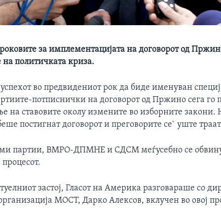
 роковите за имплементацијата на договорот од Пржин
на политичката криза.
 успехот во предвидениот рок да биде именуван специ
артиите-потписнички на договорот од Пржино сега го п
ње на ставовите околу измените во изборните закони. 
еше постигнат договорот и преговорите се` уште траат
еми партии, ВМРО-ДПМНЕ и СДСМ меѓусебно се обвину
 процесот.
ктуелниот застој, Гласот на Америка разговараше со ди
рганизација МОСТ, Дарко Алексов, вклучен во овој пр