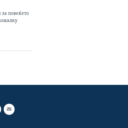
 за повеќето
 помалку