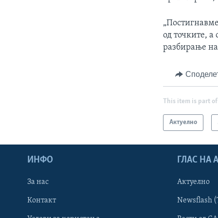
„Постигнавме
од точките, а
разбирање на 
Споделе
This item is part of
Актуелно
ИНФО
ГЛАС НА
За нас
Актуелно
Контакт
Newsflash (
Learning English