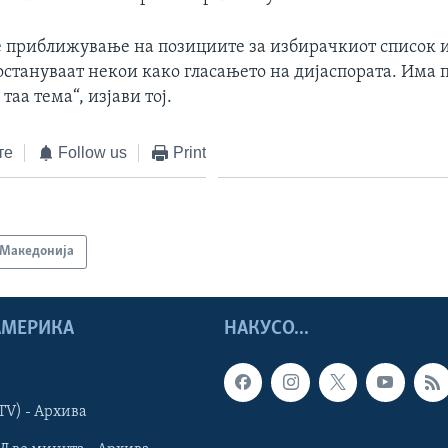
 приближување на позициите за избирачкиот список и
 остануваат некои како гласањето на дијаспората. Има
таа тема“, изјави тој.
те
Follow us
Print
Македонија
 АМЕРИКА
НАКУСО...
TV) - Архива