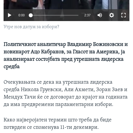
ИНТЕРВЈУА
Јазици
0:00
2:37
Утре нов датум за избори?
Политичкиот аналитичар Владимир Божиновски и
новинарот Ацо Кабранов, за Гласот нa Америка, ја
анализираат состојбата пред утрешната лидерска
средба
Очекувањата се дека на утрешната лидерска
средба Никола Груевски, Али Ахмети, Зоран Заев и
Мендух Тачи ќе се договорат до крајот на годината
да има предвремени парламентарни избори.
Како најверојатен термин што треба да биде
потврден се споменува 11-ти декември.