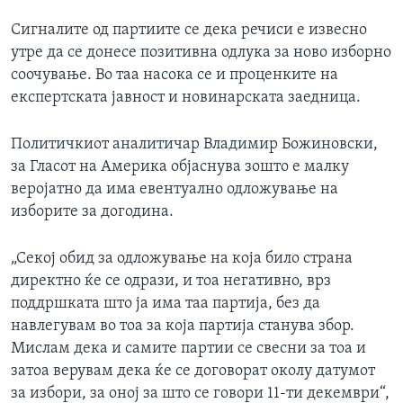
Сигналите од партиите се дека речиси е извесно
утре да се донесе позитивна одлука за ново изборно
соочување. Во таа насока се и проценките на
експертската јавност и новинарската заедница.
Политичкиот аналитичар Владимир Божиновски,
за Гласот на Америка објаснува зошто е малку
веројатно да има евентуално одложување на
изборите за догодина.
„Секој обид за одложување на која било страна
директно ќе се одрази, и тоа негативно, врз
поддршката што ја има таа партија, без да
навлегувам во тоа за која партија станува збор.
Мислам дека и самите партии се свесни за тоа и
затоа верувам дека ќе се договорат околу датумот
за избори, за оној за што се говори 11-ти декември“,