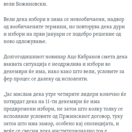
вели Божиновски.
Вели дека избори в зима се невообичаени, надвор
од вообичаените термини, но повторува дека дури
и избори на први јануари се подобро решение од
ново одложување.
Долгогодишниот новинар Ацо Кабранов смета дека
ваквата ситуација е неодржлива и избори во
декември ќе има, иако како што вели, условите за
фер процес се далеку од исполенти.
„Јас мислам дека утре четирите лидери конечно ќе
потврдат дека на 11-ти декември ќе има
предвремени избори, не затоа што колку толку се
исполниле условите од Пржинскиот договор, туку
затоа што има замор, особено кај опозицијата, и
веќе се свесни дека институционално тоа е