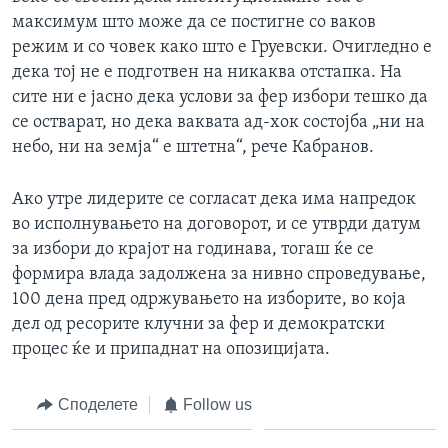
максимум што може да се постигне со ваков
режим и со човек како што е Груевски. Очигледно е
дека тој не е подготвен на никаква отстапка. На
сите ни е јасно дека услови за фер избори тешко да
се остварат, но дека ваквата ад-хок состојба „ни на
небо, ни на земја“ е штетна“, рече Кабранов.
Ако утре лидерите се согласат дека има напредок
во исполнувањето на договорот, и се утврди датум
за избори до крајот на годинава, тогаш ќе се
формира влада задолжена за нивно спроведување,
100 дена пред одржувањето на изборите, во која
дел од ресорите клучни за фер и демократски
процес ќе и припаднат на опозицијата.
Споделете
Follow us