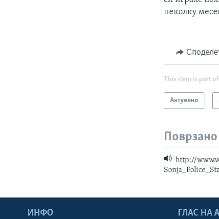
неколку месец
Споделе
This item is part of
Актуелно
Поврзано
http://www.
Sonja_Police_St
ИНФО
ГЛАС НА