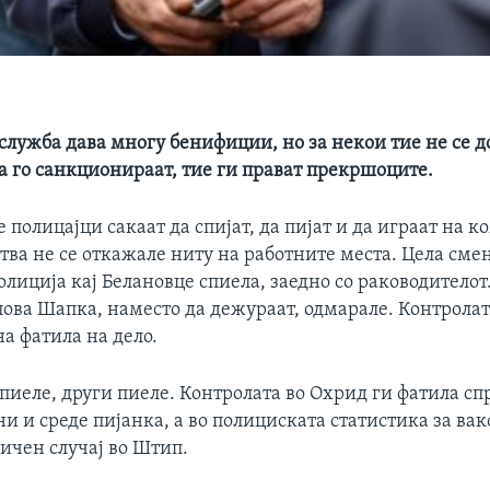
служба дава многу бенифиции, но за некои тие не се д
а го санкционираат, тие ги прават прекршоците.
полицајци сакаат да спијат, да пијат и да играат на к
тва не се откажале ниту на работните места. Цела сме
лиција кај Белановце спиела, заедно со раководителот
пова Шапка, наместо да дежураат, одмарале. Контрола
а фатила на дело.
пиеле, други пиеле. Контролата во Охрид ги фатила с
ни и среде пијанка, а во полициската статистика за в
личен случај во Штип.