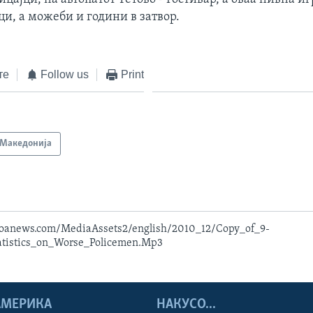
и, а можеби и години в затвор.
те
Follow us
Print
Македонија
voanews.com/MediaAssets2/english/2010_12/Copy_of_9-
atistics_on_Worse_Policemen.Mp3
 АМЕРИКА
НАКУСО...