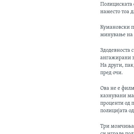
Полициската 
наместо тоа д
Кумановски п
минување на 
Здодевноста 
ангажирани за
На други, па
пред очи.
Ова не е филм
казнувани мак
проценти од п
полицијата о
Три момчиња о
си играле пол