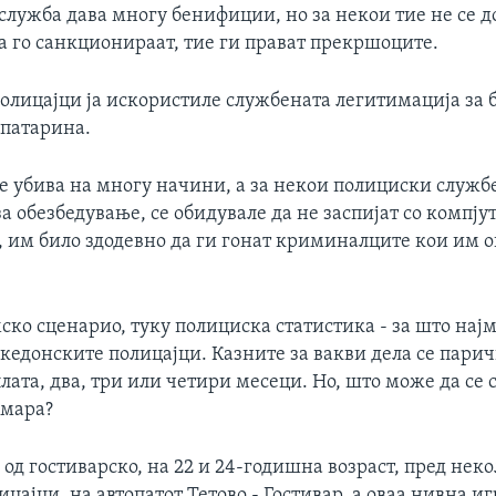
служба дава многу бенифиции, но за некои тие не се д
а го санкционираат, тие ги прават прекршоците.
олицајци ја искористиле службената легитимација за 
патарина.
се убива на многу начини, а за некои полициски служб
 обезбедување, се обидувале да не заспијат со компју
к, им било здодевно да ги гонат криминалците кои им 
ско сценарио, туку полициска статистика - за што најм
едонските полицајци. Казните за вакви дела се парич
лата, два, три или четири месеци. Но, што може да се 
дмара?
д гостиварско, на 22 и 24-годишна возраст, пред нек
ицајци, на автопатот Тетово - Гостивар, а оваа нивна и