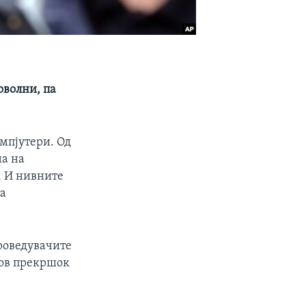
оволни, па
омпјутери. Од
на на
. И нивните
та
проведувачите
аков прекршок