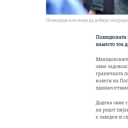
Полицајци кои нема да добијат награда
Полициската 
наместо тоа д
Македонските 
овие задоволс
граничната по
колеги на По
единаесетмин
Додека овие с
на редот пија
е заведен и с