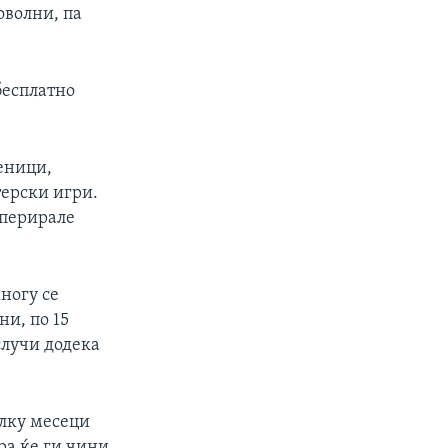
оволни, па
бесплатно
еници,
терски игри.
оперирале
ногу се
ни, по 15
случи додека
олку месеци
гра ќе ги чини