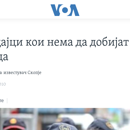
ајци кои нема да добијат
да
а
известувач Скопје
010
те