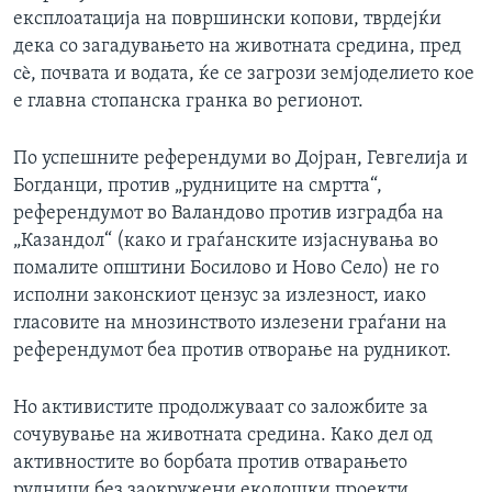
експлоатација на површински копови, тврдејќи
дека со загадувањето на животната средина, пред
сè, почвата и водата, ќе се загрози земјоделието кое
е главна стопанска гранка во регионот.
По успешните референдуми во Дојран, Гевгелија и
Богданци, против „рудниците на смртта“,
референдумот во Валандово против изградба на
„Казандол“ (како и граѓанските изјаснувања во
помалите општини Босилово и Ново Село) не го
исполни законскиот цензус за излезност, иако
гласовите на мнозинството излезени граѓани на
референдумот беа против отворање на рудникот.
Но активистите продолжуваат со заложбите за
сочувување на животната средина. Како дел од
активностите во борбата против отварањето
рудници без заокружени еколошки проекти,