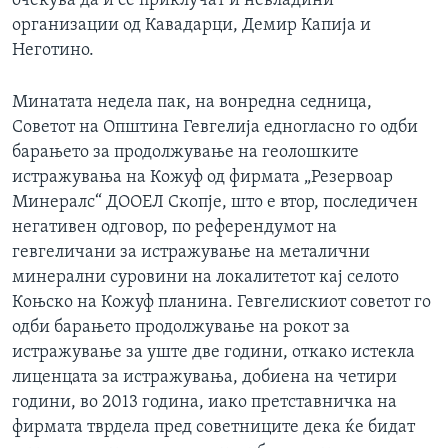
очекува да ѝ се приклучат и невладини
организации од Кавадарци, Демир Капија и
Неготино.
Минатата недела пак, на вонредна седница,
Советот на Општина Гевгелија едногласно го одби
барањето за продолжување на геолошките
истражувања на Кожуф од фирмата „Резервоар
Минералс“ ДООЕЛ Скопје, што е втор, последичен
негативен одговор, по референдумот на
гевгеличани за истражување на металични
минерални суровини на локалитетот кај селото
Коњско на Кожуф планина. Гевгелискиот советот го
одби барањето продолжување на рокот за
истражување за уште две години, откако истекла
лиценцата за истражувања, добиена на четири
години, во 2013 година, иако претставничка на
фирмата тврдела пред советниците дека ќе бидат