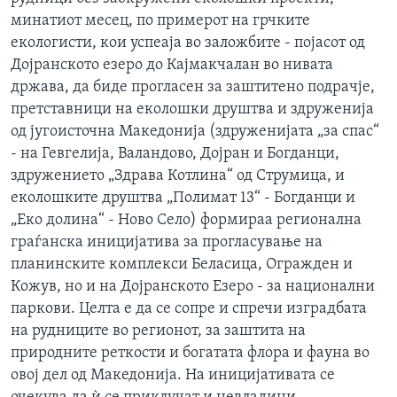
минатиот месец, по примерот на грчките
екологисти, кои успеаја во заложбите - појасот од
Дојранското езеро до Кајмакчалан во нивата
држава, да биде прогласен за заштитено подрачје,
претставници на еколошки друштва и здруженија
од југоисточна Македонија (здруженијата „за спас“
- на Гевгелија, Валандово, Дојран и Богданци,
здружението „Здрава Котлина“ од Струмица, и
еколошките друштва „Полимат 13“ - Богданци и
„Еко долина“ - Ново Село) формираа регионална
граѓанска иницијатива за прогласување на
планинските комплекси Беласица, Огражден и
Кожув, но и на Дојранското Езеро - за национални
паркови. Целта е да се сопре и спречи изградбата
на рудниците во регионот, за заштита на
природните реткости и богатата флора и фауна во
овој дел од Македонија. На иницијативата се