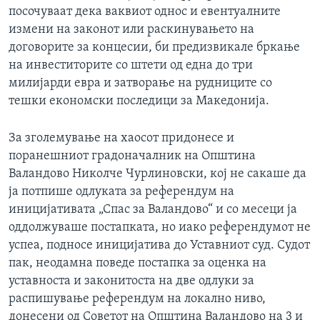
посочуваат дека ваквиот однос и евентуалните
измени на законот или раскинувањето на
договорите за концесии, би предизвикале бркање
на инвеститорите со штети од една до три
милијарди евра и затворање на рудниците со
тешки економски последици за Македонија.
За зголемување на хаосот придонесе и
поранешниот градоначалник на Општина
Валандово Николче Чурлиновски, кој не сакаше да
ја потпише одлуката за референдум на
иницијативата „Спас за Валандово“ и со месеци ја
оддолжуваше постапката, но иако референдумот не
успеа, подносе иницијатива до Уставниот суд. Судот
пак, неодамна поведе постапка за оценка на
уставноста и законитоста на две одлуки за
распишување референдум на локално ниво,
донесени од Советот на Општина Валандово на 3 и