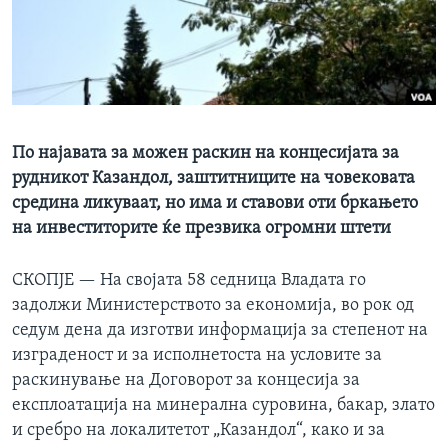
ИНТЕРВЈУА
Јазици
По најавата за можен раскин на концесијата за
рудникот Казандол, заштитниците на човековата
средина ликуваат, но има и ставови оти бркањето
на инвеститорите ќе презвика огромни штети
СКОПЈЕ —
На својата 58 седница Владата го
задолжи Министерството за економија, во рок од
седум дена да изготви информација за степенот на
изграденост и за исполнетоста на условите за
раскинување на Договорот за концесија за
експлоатација на минерална суровина, бакар, злато
и сребро на локалитетот „Казандол“, како и за