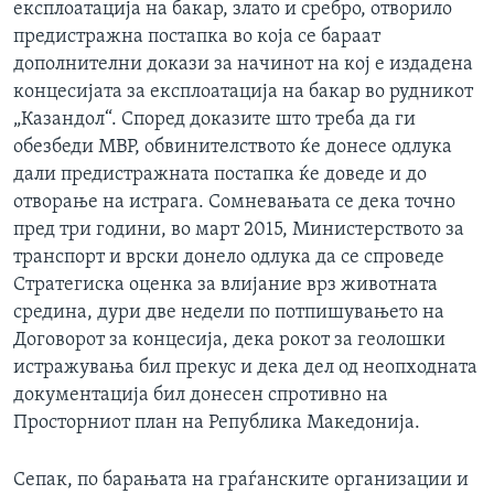
експлоатација на бакар, злато и сребро, отворило
предистражна постапка во која се бараат
дополнителни докази за начинот на кој е издадена
концесијата за експлоатација на бакар во рудникот
„Казандол“. Според доказите што треба да ги
обезбеди МВР, обвинителството ќе донесе одлука
дали предистражната постапка ќе доведе и до
отворање на истрага. Сомневањата се дека точно
пред три години, во март 2015, Министерството за
транспорт и врски донело одлука да се спроведе
Стратегиска оценка за влијание врз животната
средина, дури две недели по потпишувањето на
Договорот за концесија, дека рокот за геолошки
истражувања бил прекус и дека дел од неопходната
документација бил донесен спротивно на
Просторниот план на Република Македонија.
Сепак, по барањата на граѓанските организации и