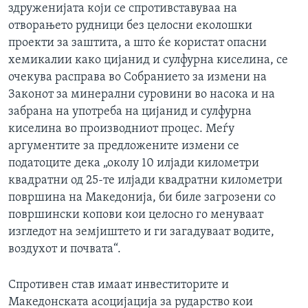
здруженијата који се спротивставуваа на
отворањето рудници без целосни еколошки
проекти за заштита, а што ќе користат опасни
хемикалии како цијанид и сулфурна киселина, се
очекува расправа во Собранието за измени на
Законот за минерални суровини во насока и на
забрана на употреба на цијанид и сулфурна
киселина во производниот процес. Меѓу
аргументите за предложените измени се
податоците дека „околу 10 илјади километри
квадратни од 25-те илјади квадратни километри
површина на Македонија, би биле загрозени со
површински копови кои целосно го менуваат
изгледот на земјиштето и ги загадуваат водите,
воздухот и почвата“.
Спротивен став имаат инвеститорите и
Македонската асоцијација за рударство кои