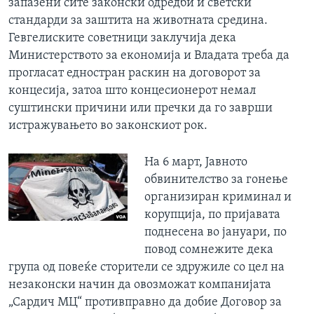
запазени сите законски одредби и светски
стандарди за заштита на животната средина.
Гевгелиските советници заклучија дека
Министерството за економија и Владата треба да
прогласат едностран раскин на договорот за
концесија, затоа што концесионерот немал
суштински причини или пречки да го заврши
истражувањето во законскиот рок.
На 6 март, Јавното
обвинителство за гонење
организиран криминал и
корупција, по пријавата
поднесена во јануари, по
повод сомнежите дека
група од повеќе сторители се здружиле со цел на
незаконски начин да овозможат компанијата
„Сардич МЦ“ противправно да добие Договор за