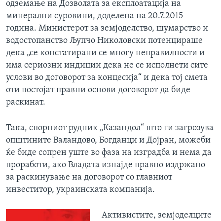
одземање на Дозволата за експлоатација на
минерални суровини, доделена на 20.7.2015
година. Министерот за земјоделство, шумарство и
водостопанство Љупчо Николовски потенцираше
дека „се констатирани се многу неправилности и
има сериозни индиции дека не се исполнети сите
услови во договорот за концесија“ и дека тој смета
оти постојат правни основи договорот да биде
раскинат.
Така, спорниот рудник „Казандол“ што ги загрозува
општините Валандово, Богданци и Дојран, можеби
ќе биде сопрен уште во фаза на изградба и нема да
проработи, ако Владата изнајде правно издржано
за раскинување на договорот со главниот
инвеститор, украинската компанија.
Активистите, земјоделците