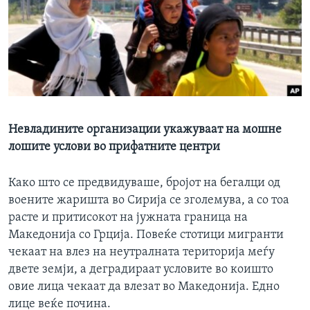
ИНТЕРВЈУА
Јазици
Невладините организации укажуваат на мошне
лошите услови во прифатните центри
Како што се предвидуваше, бројот на бегалци од
воените жаришта во Сирија се зголемува, а со тоа
расте и притисокот на јужната граница на
Македонија со Грција. Повеќе стотици мигранти
чекаат на влез на неутралната територија меѓу
двете земји, а деградираат условите во коишто
овие лица чекаат да влезат во Македонија. Едно
лице веќе почина.