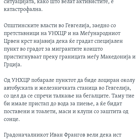
ситуацијата, како што велат активистите, е
катастрофална.
Општинските власти во Гевгелија, заедно со
претставници на УНХЦР и на Меѓународниот
Црвен крст најавија дека ќе градат специјален
пункт во градот за мигрантите коишто
пристигнуваат преку границата меѓу Македонија и
Грција.
Од УНХЦР побарале пунктот да биде лоциран околу
автобуската и железничката станица во Гевгелија,
со цел да се спречи талкање на бегалците. Таму тие
би имале пристап до вода за пиење, а ќе бидат
поставени и тоалети, маси и клупи со заштита од
сонце.
Градоначалникот Иван Франгов вели дека ист