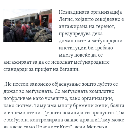
Невладината организација
Легис, којашто секојдевно е
ангажирана на теренот,
предупредува дека
домашните и меѓународни
институции би требало
многу повеќе да се
ангажираат за да се исполнат меѓународните
стандарди за прифат на бегалци.
„Не постои законско објаснување зошто луѓето се
држат во меѓузоната. Со меѓузоната комплетно
потфрливме како човештво, како организации,
како систем. Таму има многу бремени жени, болни
и изнемоштени. Грчката полиција ги пропушта. Тоа
е меѓузона контролирана од две држави.Таму може
да влезе само Црвениот Крст“, вели Мерсиха