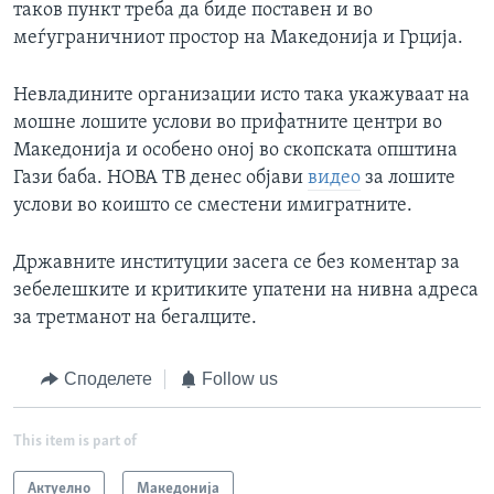
таков пункт треба да биде поставен и во
меѓуграничниот простор на Македонија и Грција.
Невладините организации исто така укажуваат на
мошне лошите услови во прифатните центри во
Македонија и особено оној во скопската општина
Гази баба. НОВА ТВ денес објави
видео
за лошите
услови во коишто се сместени имигратните.
Државните институции засега се без коментар за
зебелешките и критиките упатени на нивна адреса
за третманот на бегалците.
Споделете
Follow us
This item is part of
Актуелно
Македонија