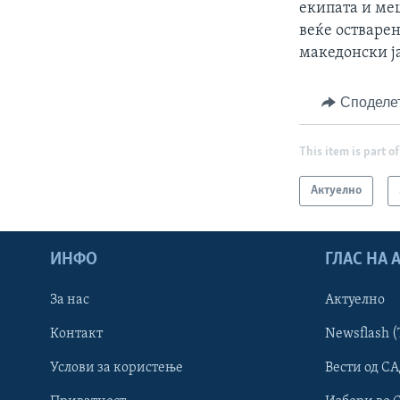
екипата и ме
веќе остварен
македонски ј
Споделе
This item is part of
Актуелно
ИНФО
ГЛАС НА
За нас
Актуелно
Контакт
Newsflash (
Learning English
Услови за користење
Вести од СА