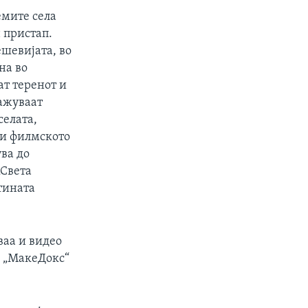
емите села
 пристап.
ешевијата, во
на во
ат теренот и
кажуваат
селата,
ави филмското
ува до
„Света
тината
ваа и видео
а „МакеДокс“