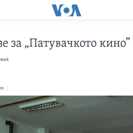
зе за „Патувачкото кино”
овиќ
те