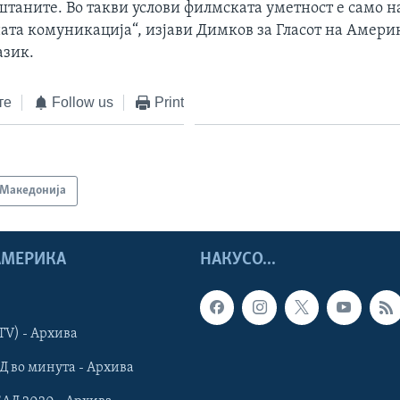
штаните. Во такви услови филмската уметност е само н
ата комуникација“, изјави Димков за Гласот на Амери
азик.
те
Follow us
Print
Македонија
 АМЕРИКА
НАКУСО...
TV) - Архива
Д во минута - Архива