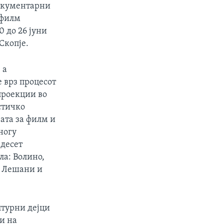
документарни
 филм
0 до 26 јуни
Скопје.
 а
 врз процесот
проекции во
стичко
ата за филм и
ногу
 десет
ла: Волино,
, Лешани и
лтурни дејци
и на