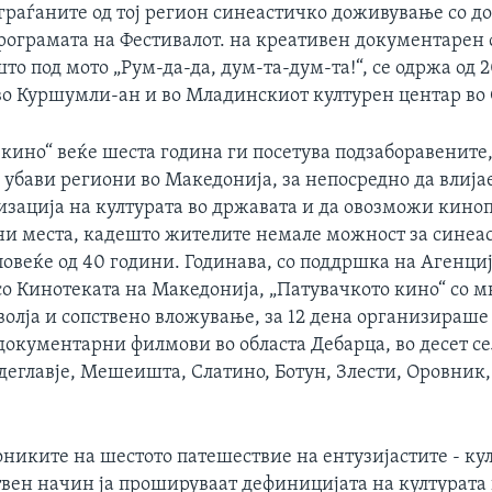
граѓаните од тој регион синеастичко доживување со 
рограмата на Фестивалот. на креативен документарен
то под мото „Рум-да-да, дум-та-дум-та!“, се одржа од 2
 во Куршумли-ан и во Младинскиот културен центар во 
кино“ веќе шеста година ги посетува подзаборавените,
убави региони во Македонија, за непосредно да влијае
изација на културата во државата и да овозможи кино
ни места, кадешто жителите немале можност за синеа
овеќе од 40 години. Годинава, со поддршка на Агенциј
со Кинотеката на Македонија, „Патувачкото кино“ со м
волја и сопствено вложување, за 12 дена организираше
окументарни филмови во областа Дебарца, во десет се
деглавје, Мешеишта, Слатино, Ботун, Злести, Оровник
ониките на шестото патешествие на ентузијастите - ку
твен начин ја прошируваат дефиницијата на културата 