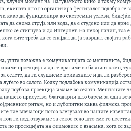
в, клучен момент на ’Патувачкото кино’ е токму кому
на, екипата што го организира фестивалот подобро се 
чи како да функционира во екстремни услови, бидејќи 
лата да снема струја или вода, да е студено или да врне 
ешко се стигнува и до Интернет. На некој начин, тоа е
 кога сите треба да се снајдат да ја завршат својата раб
ови.
ана, уште поважна е комуникацијата со мештаните, бид
равиме проекција и да се вратиме во базниот камп, ту
за селото, да ги слушнеме приказните и да ги разбере
 луѓето во селото. Колку подлабока комуникација оств
олку поубава проекција имаме во селото. Мештаните че
д нашето присуство, благодарни што барем за една веч
ојдневниот ритам, но и љубопитни каква филмска про
ите тие впечатоци потоа влегуваат во нашите извешта
кои ги подготвуваме за секое село што сме го посетил
ста по проекцијата на филмовите е взаемна, кога се за