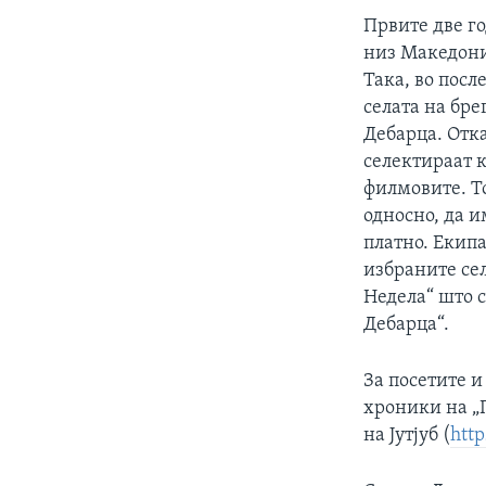
Првите две г
низ Македони
Така, во посл
селата на бре
Дебарца. Отка
селектираат к
филмовите. То
односно, да и
платно. Екипа
избраните сел
Недела“ што с
Дебарца“.
За посетите и
хроники на „
на Јутјуб (
htt