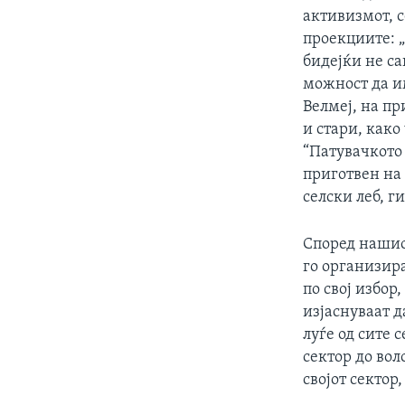
активизмот, 
проекциите: 
бидејќи не са
можност да им
Велмеј, на п
и стари, како
“Патувачкото
приготвен на
селски леб, г
Според нашио
го организира
по свој избор,
изјаснуваат д
луѓе од сите 
сектор до вол
својот сектор