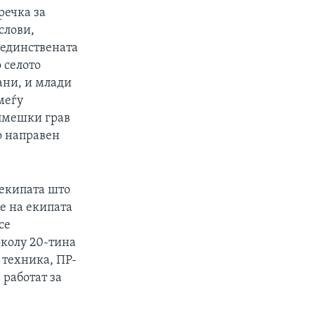
речка за
слови,
а единствената
 селото
ани, и млади
меѓу
елмешки грав
о направен
 екипата што
те на екипата
се
околу 20-тина
, техника, ПР-
 работат за