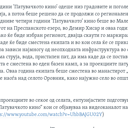
одини ’Патувачкото кино’ одеше низ градовите и погол
ја, а потоа беше решено да се продолжи со регионален
едниве четири години ’Патувачкото’ кино беше во Мал
гот на Преспанското езеро, во Демир Хисар и оваа годи
ко ќе биде избран регионот, двајца скаути го маркира
аде ќе биде сместена екипата и во кои села ќе се при
а зависи најмногу од неопходната инфраструктура во 
ма струја, вода, пристапен пат, да има каде да се пост
та е сместена во еден базен камп, а за проекциите пат
а. Оваа година екипата беше сместена во манастирот 
е наоѓа над селото Оровник, како најужно село во опш
 проекциите во секое од селата, ентузијастите подготву
Патувачкото кино“ кои се објавуваа на видеоканалот н
ps://www.youtube.com/watch?v=UhbBAJGU02Y
)