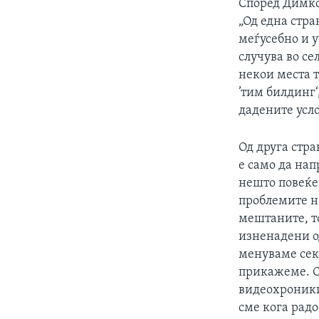
Според Димко
„Од една стра
меѓусебно и у
случува во се
некои места т
’тим билдинг‘,
дадените усл
Од друга стр
е само да нап
нешто повеќе 
проблемите на
мештаните, т
изненадени о
менуваме сек
прикажеме. С
видеохроники 
сме кога радо