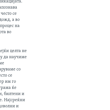
никацијата.
запознава
често се
дожд, а во
 процес на
ота во
ејќи целта не
ку да научиме
ме
аруваме со
сто се
ер им го
грама ќе
и, билтени и
е. Најсреќни
доволни и