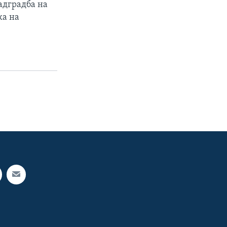
адградба на
ка на