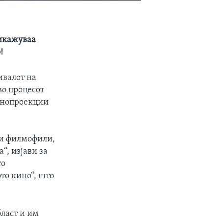
рикажуваа
!
ивалот на
во процесот
кинопроекции
е
ди филмофили,
“, изјави за
то
то кино“, што
бласт и им