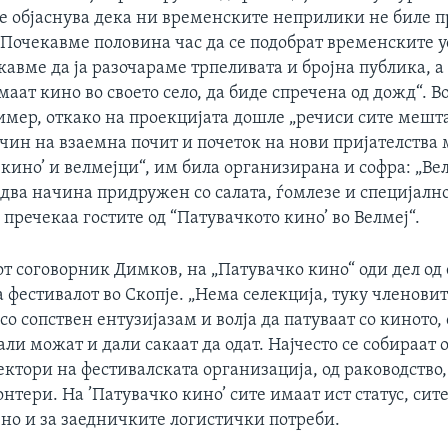
се објаснува дека ни временските неприлики не биле п
„Почекавме половина час да се подобрат временските у
кавме да ја разочараме трпеливата и бројна публика, 
аат кино во своето село, да биде спречена од дожд“. Во
ример, откако на проекцијата дошле „речиси сите мешт
 чин на взаемна почит и почеток на нови пријателства 
 кино’ и велмејци“, им била организирана и софра: „В
 два начина придружен со салата, ѓомлезе и специјалн
и пречекаа гостите од “Патувачкото кино’ во Велмеј“.
т соговорник Димков, на „Патувачко кино“ оди дел од
 фестивалот во Скопје. „Нема селекција, туку членови
 со сопствен ентузијазам и волја да патуваат со киното, 
али можат и дали сакаат да одат. Најчесто се собираат 
сектори на фестивалската организација, од раководство
онтери. На ’Патувачко кино’ сите имаат ист статус, сите
, но и за заедничките логистички потреби.