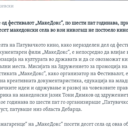
ушевски
 од фестивалот „МакеДокс“, по шести пат годинава, п
есет македонски села во кои никогаш не постоело кино
елта на Патувачкото кино, како неразделен дел од фест
кументарен филм „МакеДокс“, е непосредно да влијае 
изација на културата во државата и да се овозможат 
рални места. Мисијата на Здружението за промоција на
тиката „МакеДокс“, како организатор на Фестивалот, 
 на креативната документаристика, едукација на мла
чките идеи и одржување и развој на човековите права
ерика на македонски јазик Тони Димков од здружение
кое годинава по шести пат го организираше „Патувачко
вгуст, патуваше низ областа Дебарца.
магаренце“ на „МакеДокс“ посети десет села од оваа о