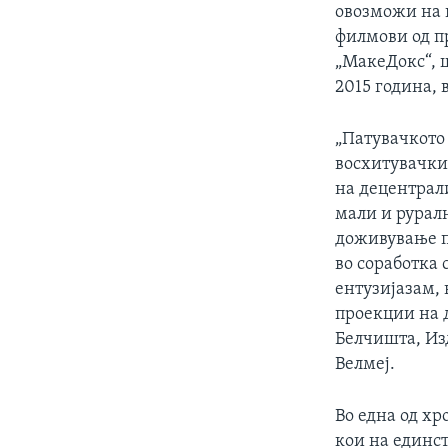
овозможи на 
филмови од п
„МакеДокс“, ш
2015 година,
„Патувачкото 
восхитувачки 
на децентрал
мали и рурал
доживување п
во соработка 
ентузијазам, 
проекции на д
Белчишта, Из
Велмеј.
Во една од хр
кои на единс