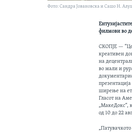
Фото: Сандра Јовановска и Сашо Н. Ал
Ентузијастите
филмови во д
СКОПЈЕ —
“Ц
креативен до
на децентрал
во мали и ру
документарис
презентација
ширење на ети
Гласот на Ам
„МакеДокс“, 
од 10 до 22 а
„Патувачкото 