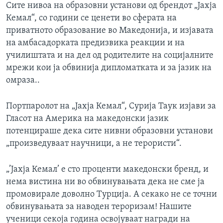
Сите нивоа на образовни установи од брендот „Јахја
Кемал“, со години се ценети во сферата на
приватното образование во Македонија, и изјавата
на амбасадорката предизвика реакции и на
училиштата и на дел од родителите на социјалните
мрежи кои ја обвинија дипломатката и за јазик на
омраза..
Портпаролот на „Јахја Кемал“, Сурија Таук изјави за
Гласот на Америка на македонски јазик
потенцираше дека сите нивни образовни установи
„произведуваат научници, а не терористи“.
„’Јахја Кемал’ е сто проценти македонски бренд, и
нема вистина ни во обвинувањата дека не сме ја
промовирале доволно Турција. А секако не се точни
обвинувањата за наводен тероризам! Нашите
ученици секоја година освојуваат награди на