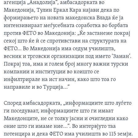
агенција „Анадолија“, амбасадорката во
Македонија, Тулин Еркал Кара најави дека по
формирањето на новата македонска Влада ќе ја
интензивираат меѓусебната соработка во борбата
против ФЕТО во Македонија: „Ќе застанеме покрај
секој што ќе ѝ се спротивстави на структурата на
ФЕТО… Во Македонија има седум училишта,
весник и трговски организации под името ‘Заман’.
Покрај тоа, има и голем број многу важни турски
компании и институции во коишто се
инфилтрирале на ист начин, како што тоа го
направиле и во Турција...“
Според амбасадорката, „информациите што луѓето
ги поседуваат, информациите што ги имаат
Македонците, не се толку јасни и очигледни како
оние што ги имаме ние...“. Во интервјуто таа
потенцира и дека ФЕТО има училишта во 115 земји.