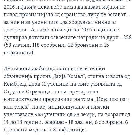
2016 најавија дека веќе нема да даваат изјави по
повод признанијата од странство, туку ќе остават -
за нив и за учениците „да зборуваат нивните
дострели“. А, само во следната, 2017 година, се
дуплираа дотогаш освоените награди на дури - 228
(53 златни, 118 сребрени, 42 бронзени и 15
пофалници).
Дента кога амбасадорката изнесе тешки
обвиненија против „Јахја Кемал“, стигна и веста од
Кембриџ, дека 11 ученици на овие училишта од
Струга и Струмица, на натпреварот за
интелектуални предизвици на тема „Неуспех: пат
кон успех“, на кој индивидуално и тимски
учествувале 963 ученици од 28 земји, на возраст од
14 до 18 години, освоиле - 18 златни, 6 сребрени, 6
бронзени медали и 8 пофалници.