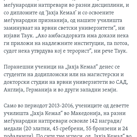
меѓународни натпревари во разни дисциплини, и
со дипломите од ‘Јахја Кемал’ и со освоените
меѓународни признанија, од нашите училишта
заминуваат на врвни светски универзитети“, ни
изјави Таук. „Ако амбасадорката има докази нека
ги приложи на надлежните институции, па потоа,
судот нека утврдува кој е терорист“, ни рече Таук.
Поранешни ученици на „Јахја Кемал“ денес се
студенти на додипломски или на магистерски и
докторски студии на врвни универзитети во САД,
Англија, Германија и во други западни земји.
Само во периодот 2013-2016, учениците од деветте
училишта „Јахја Кемал“ во Македонија, на разни
меѓународни натпревари освоиле 142 награди/
медали (20 златни, 45 сребрени, 55 бронзени и 24
пофалници). По сите тие успеси, од „Јахја Кемал“ во