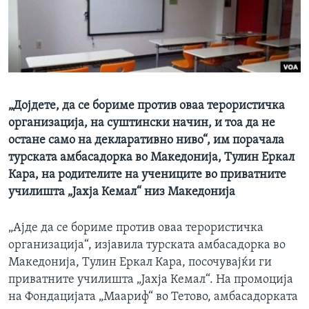
ИНТЕРВЈУА
Јазици
„Дојдете, да се бориме против оваа терористичка
организација, на суштински начин, и тоа да не
остане само на декларативно ниво“, им порачала
турската амбасадорка во Македонија, Тулин Еркал
Кара, на родителите на учениците во приватните
училишта „Јахја Кемал“ низ Македонија
„Ајде да се бориме против оваа терористичка
организација“, изјавила турската амбасадорка во
Македонија, Тулин Еркал Кара, посочувајќи ги
приватните училишта „Јахја Кемал“. На промоција
на Фондацијата „Маариф“ во Тетово, амбасадорката