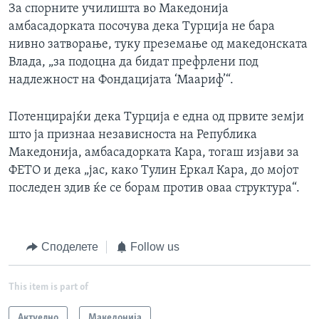
За спорните училишта во Македонија
амбасадорката посочува дека Турција не бара
нивно затворање, туку преземање од македонската
Влада, „за подоцна да бидат префрлени под
надлежност на Фондацијата ‘Маариф’“.
Потенцирајќи дека Турција е една од првите земји
што ја признаа независноста на Република
Македонија, амбасадорката Кара, тогаш изјави за
ФЕТО и дека „јас, како Тулин Еркал Кара, до мојот
последен здив ќе се борам против оваа структура“.
Споделете
Follow us
This item is part of
Актуелно
Македонија