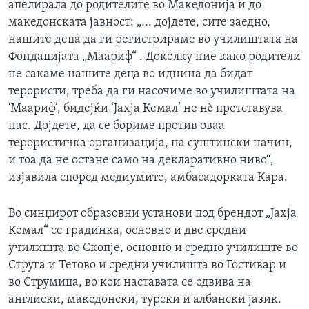
апелирала до родителите во Македонија и до
македонската јавност: „... дојдете, сите заедно,
нашите деца да ги регистрираме во училиштата на
Фондацијата „Маариф“ . Доколку ние како родители
не сакаме нашите деца во иднина да бидат
терористи, треба да ги насочиме во училиштата на
‘Маариф’, бидејќи ‘Јахја Кемал’ не нè претставува
нас. Дојдете, да се бориме против оваа
терористичка организација, на суштински начин,
и тоа да не остане само на декларативно ниво“,
изјавила според медиумите, амбасадорката Кара.
Во синџирот образовни установи под брендот „Јахја
Кемал“ се градинка, основно и две средни
училишта во Скопје, основно и средно училиште во
Струга и Тетово и средни училишта во Гостивар и
во Струмица, во кои наставата се одвива на
англиски, македонски, турски и албански јазик.