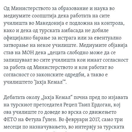
Од Министерството за образование и наука во
медиумите соопштија дека работата на сите
училишта во Македонија е подложна на контрола,
како и дека од турската амбасада не добиле
официјално барање за истрага или за евентуално
затворање на некое училиште. Медиумите објавија
став на МОН дека „децата слободно може да се
запишуваат во сите училишта кои имаат согласност
за работа од Министерството и кои работат во
согласност со законските одредби, а такво е
училиштето ‘Јахја Кемал’“.
Дебатата околу „Јахја Кемал“ почна пред по изјавата
на турскиот претседател Реџеп Таип Ердоган, кој
ова училиште го доведе во врска со движењето
ФЕТО на Фетула Ѓулен. Во февруари 2017, само три
месеци по назначувањето, во интервју за турската