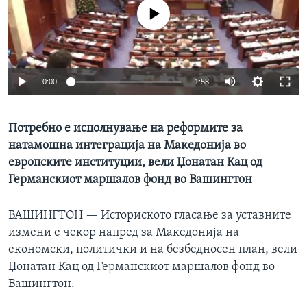
ИНТЕРВЈУА
No media source currently available
Јазици
0:00
1:58
Потребно е исполнување на реформите за
натамошна интеграција на Македонија во
европските институции, вели Џонатан Кац од
Германскиот маршалов фонд во Вашингтон
ВАШИНГТОН —
Историското гласање за уставните
измени е чекор напред за Македонија на
економски, политички и на безбедносен план, вели
Џонатан Кац од Германскиот маршалов фонд во
Вашингтон.