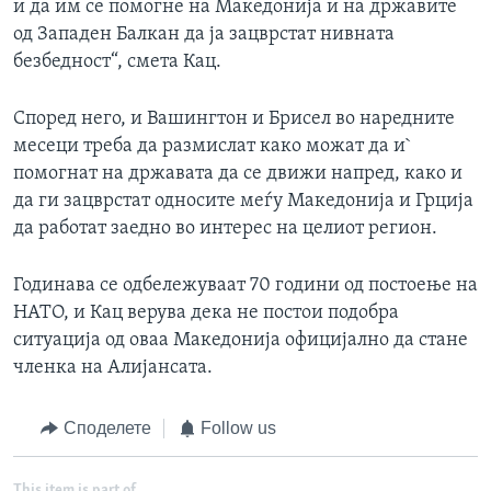
и да им се помогне на Македонија и на државите
од Западен Балкан да ја зацврстат нивната
безбедност“, смета Кац.
Според него, и Вашингтон и Брисел во наредните
месеци треба да размислат како можат да и`
помогнат на државата да се движи напред, како и
да ги зацврстат односите меѓу Македонија и Грција
да работат заедно во интерес на целиот регион.
Годинава се одбележуваат 70 години од постоење на
НАТО, и Кац верува дека не постои подобра
ситуација од оваа Македонија официјално да стане
членка на Алијансата.
Споделете
Follow us
This item is part of