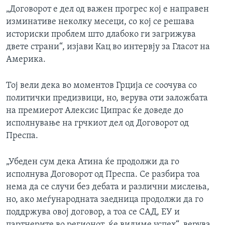
„Договорот е дел од важен прогрес кој е направен
изминативе неколку месеци, со кој се решава
историски проблем што длабоко ги загрижува
двете страни“, изјави Кац во интервју за Гласот на
Америка.
Тој вели дека во моментов Грција се соочува со
политички предизвици, но, верува оти заложбата
на премиерот Алексис Ципрас ќе доведе до
исполнување на грчкиот дел од Договорот од
Преспа.
„Убеден сум дека Атина ќе продолжи да го
исполнува Договорот од Преспа. Се разбира тоа
нема да се случи без дебата и различни мислења,
но, ако меѓународната заедница продолжи да го
поддржува овој договор, а тоа се САД, ЕУ и
партнерите во регионот, ќе видиме успех“, верува