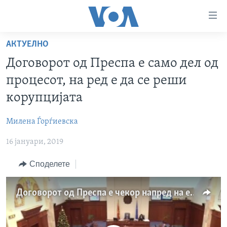
Линкови
за
пристапност
АКТУЕЛНО
ДОМА
Премини
Договорот од Преспа е само дел од
на
РУБРИКИ
процесот, на ред е да се реши
главната
ФОТОГАЛЕРИИ
САД
содржина
корупцијата
Премини
ДОКУМЕНТАРЦИ
МАКЕДОНИЈА
до
Милена Ѓорѓиевска
АРХИВИРАНА ПРОГРАМА
СВЕТ
страната
16 јануари, 2019
ЗА НАС
за
ЕКОНОМИЈА
NEWSFLASH - АРХИВА
навигација
Споделете
ПОЛИТИКА
ВЕСТИ ОД САД ВО МИНУТА - АРХИВА
Пребарувај
Learning English
ЗДРАВЈЕ
ИЗБОРИ ВО САД 2020 - АРХИВА
Договорот од Преспа е чекор напред на економски план за Македонија
НАКУСО...
НАУКА
УМЕТНОСТ И ЗАБАВА