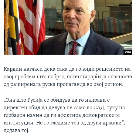
Кардин нагласи дека сака да го види решението на
овој проблем што побрзо, потенцирајќи ја опасноста
од раширената руска пропаганда во овој регион.
„Она што Русија се обидува да го направи е
директен обид да делува не само во САД, туку на
глобален начин да ги афектира демократските
институции. Не го гледаме тоа од други држави“,
додава тој.