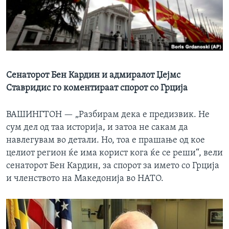
ИНТЕРВЈУА
Јазици
Сенаторот Бен Кардин и адмиралот Џејмс
Ставридис го коментираат спорот со Грција
ВАШИНГТОН —
„Разбирам дека е предизвик. Не
сум дел од таа историја, и затоа не сакам да
навлегувам во детали. Но, тоа е прашање од кое
целиот регион ќе има корист кога ќе се реши“, вели
сенаторот Бен Кардин, за спорот за името со Грција
и членството на Македонија во НАТО.