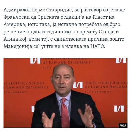
Адмиралот Џејмс Ставридис, во разговор со Јела де
Франчески од Српската редакција на Гласот на
Америка, исто така, ја истакна потребата од брзо
решение на долгогодишниот спор меѓу Скопје и
Атина кој, вели тој, е единствената причина зошто
Македонија се` уште не е членка на НАТО.