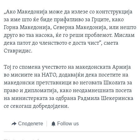
„Ако Македонија може да излезе со контструкција
за име што ќе биде прифатливо за Грците, како
Горна Македонија, Северна Македонија, или нешто
друго во таа насока, ќе го реши проблемот. Мислам
дека патот до членството е доста чист“, смета
Ставридис.
Тој го спомена учеството на македонската Армија
во мисиите на НАТО, додавајќи дека посетите на
македонски претставници во неговата Школата за
право и дипломатија, како неодамнешната посета
на министерката за одбрана Радмила Шекеринска
се секогаш добредојдени.
Споделете
Follow us