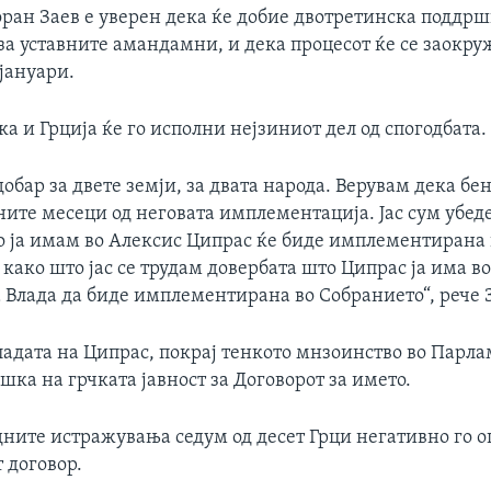
ран Заев е уверен дека ќе добие двотретинска поддрш
за уставните амандамни, и дека процесот ќе се заокру
јануари.
ка и Грција ќе го исполни нејзиниот дел од спогодбата.
добар за двете земји, за двата народа. Верувам дека бе
ните месеци од неговата имплементација. Јас сум убед
о ја имам во Алексис Ципрас ќе биде имплементирана 
како што јас се трудам довербата што Ципрас ја има в
 Влада да биде имплементирана во Собранието“, рече 
адата на Ципрас, покрај тенкото мнзоинство во Парлам
шка на грчката јавност за Договорот за името.
дните истражувања седум од десет Грци негативно го о
 договор.