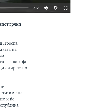
2:22
EMBED
SHARE
ниот грчки
од Преспа
јавата на
со
алос, во која
ации директно
вни
еститаме на
што и ќе
Република