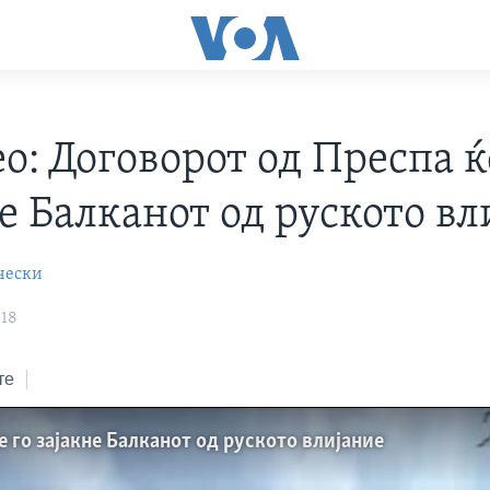
о: Договорот од Преспа ќ
е Балканот од руското вл
чески
018
те
 го зајакне Балканот од руското влијание