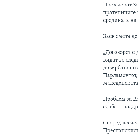
Премиерот Зо
пратениците 
средината на 
Заев смета де
„Договорот е 
видат во след
довербата шт
Парламентот, 
македонската
Проблем за Вл
слабата поддр
Според после
Преспанскиот