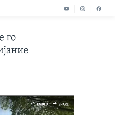
е го
ијание
EMBED
SHARE