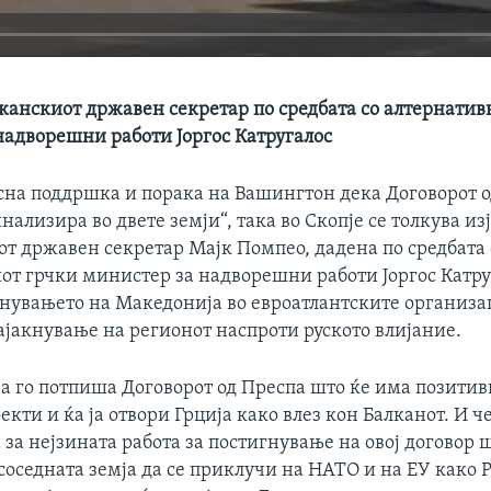
канскиот државен секретар по средбата со алтернатив
надворешни работи Јоргос Катругалос
асна поддршка и порака на Вашингтон дека Договорот 
инализира во двете земји“, така во Скопје се толкува из
т државен секретар Мајк Помпео, дадена по средбата 
т грчки министер за надворешни работи Јоргос Катруг
нувањето на Македонија во евроатлантските организ
зајакнување на регионот наспроти руското влијание.
ја го потпиша Договорот од Преспа што ќе има позити
кти и ќа ја отвори Грција како влез кон Балканот. И ч
 за нејзината работа за постигнување на овој договор 
соседната земја да се приклучи на НАТО и на ЕУ како 