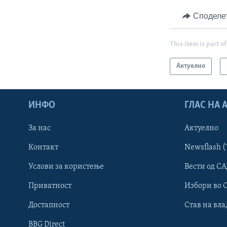
Споделе
This item is part of
Актуелно
ИНФО
ГЛАС НА
За нас
Актуелно
Контакт
Newsflash (
Learning English
Услови за користење
Вести од СА
Приватност
Избори во 
НАКУСО...
Достапност
Став на вла
BBG Direct