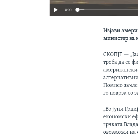
0:00
Изјави амери
министер за 
СКОПЈЕ —
„Ј
треба да се ф
американскио
алтернативнио
Помпео зачле
го поврза со 
„Во јуни Грци
економски ефе
грчката Влада
овозможи на 