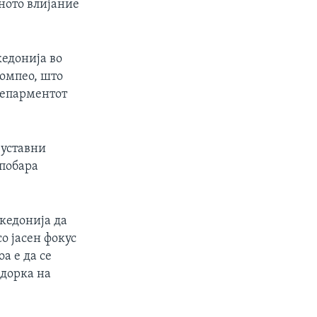
ното влијание
кедонија во
Помпео, што
 депарментот
 уставни
 побара
кедонија да
о јасен фокус
а е да се
адорка на