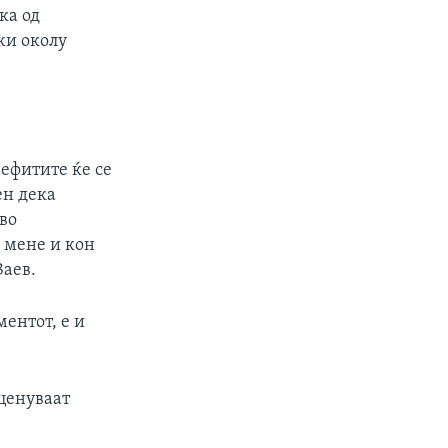
ка од
жи околу
нефитите ќе се
ен дека
во
о мене и кон
Заев.
ентот, е и
ценуваат