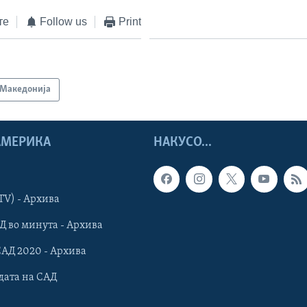
те
Follow us
Print
Македонија
 АМЕРИКА
НАКУСО...
TV) - Архива
Д во минута - Архива
САД 2020 - Архива
дата на САД