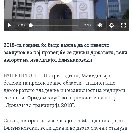
ИНТЕРВЈУА
Јазици
0:00
2:30
2018-та година ќе биде важна да се извлече
заклучок во кој правец ќе се движи државата, вели
авторот на извештајот Близнаковски
ВАШИНГТОН —
По три години, Македонија
бележи напредок во две области - национално
демократско владеење и независност на медиуми,
соопшти „Фридом хаус“ во најновиот извештај
„Држави во транзиција 2018“.
Сепак, авторот на извештајот за Македонија Јован
Близнаковски, вели дека и во двата случаи станува