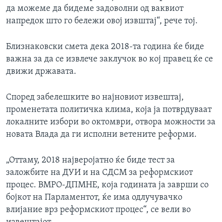
да можеме да бидеме задоволни од ваквиот
напредок што го бележи овој извштај“, рече тој.
Близнаковски смета дека 2018-та година ќе биде
важна за да се извлече заклучок во кој правец ќе се
движи државата.
Според забелешките во најновиот извештај,
променетата политичка клима, која ја потврдуваат
локалните избори во октомври, отвора можности за
новата Влада да ги исполни ветените реформи.
„Оттаму, 2018 најверојатно ќе биде тест за
заложбите на ДУИ и на СДСМ за реформскиот
процес. ВМРО-ДПМНЕ, која годината ја заврши со
бојкот на Парламентот, ќе има одлучувачко
влијание врз реформскиот процес“, се вели во