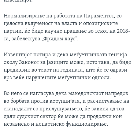
извештајот.
Нормализирање на работата на Параментот, со
целосна вклученост на власта и опозициските
партии, ќе биде клучно прашање во текот на 2018-
та, забележува „Фридом хаус“.
Извештајот нотира и дека меѓуетничката тензија
околу Законот за јазиците може, исто така, да биде
предизвик во текот на годината, што ќе се одрази
врз веќе нарушените меѓуетнички односи.
Во него се нагласува дека македонскиот напредок
во борбата против корупцијата, и расчистување на
сканадалот со прислушувањето, ќе зависи од тоа
дали судскиот сектор ќе може да продолжи кон
независно и непартиско функционирање.