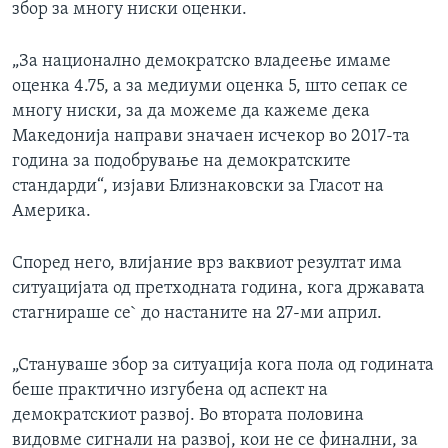
збор за многу ниски оценки.
„За национално демократско владеење имаме
оценка 4.75, а за медиуми оценка 5, што сепак се
многу ниски, за да можеме да кажеме дека
Македонија направи значаен исчекор во 2017-та
година за подобрување на демократските
стандарди“, изјави Близнаковски за Гласот на
Америка.
Според него, влијание врз ваквиот резултат има
ситуацијата од претходната година, кога државата
стагнираше се` до настаните на 27-ми април.
„Стануваше збор за ситуација кога пола од годината
беше практично изгубена од аспект на
демократскиот развој. Во втората половина
видовме сигнали на развој, кои не се финални, за