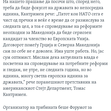
На нашето прашање да посочи што, според него,
треба да биде фокусот на државата во непосредна
иднина, Кантримен рече: „Патот кон НАТО сега е
чист од пречки и веќе е време да се размислува за
следната цел, а тоа е спроведување на реформите
неопходни за Македонија да биде сериозен
кандидат за членство во Европската Унија.
Договорот помеѓу Грција и Северна Македонија
сам по себе не е доволен. Има уште работа. Но, јас
сум оптимист. Мислам дека актуелната влада е
посветена на спроведување на потребните реформи
и гледам, не утре, не следната година, но во
иднина, многу светла европска иднина за
државата,“ рече поранешниот претставник на
американскиот Стејт Департмент, Томас
Кантримен.
Организатор на трибината беше Форумот за