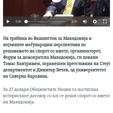
ИНТЕРВЈУА
Јазици
0:00
3:25
На трибина во Вашингтон за Македонија и
нејзините меѓународни перспективи по
решавањето на спорот со името, организаторот,
Форум за демократска Македонија, ги покани
Томас Кантримен, поранешен претставник на Стејт
департментот и Димитар Бечев, од универзитетот
на Северна Каролина.
За 27 долари Обединетите Нации го постигнаа
историскиот договор со кој се реши спорот со името
на Македонија.