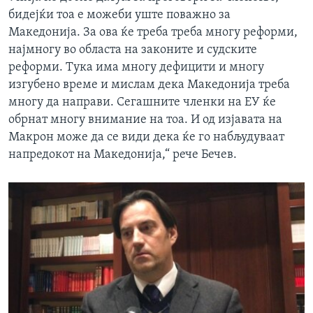
бидејќи тоа е можеби уште поважно за
Македонија. За ова ќе треба треба многу реформи,
најмногу во областа на законите и судските
реформи. Тука има многу дефицити и многу
изгубено време и мислам дека Македонија треба
многу да направи. Сегашните членки на ЕУ ќе
обрнат многу внимание на тоа. И од изјавата на
Макрон може да се види дека ќе го набљудуваат
напредокот на Македонија,“ рече Бечев.