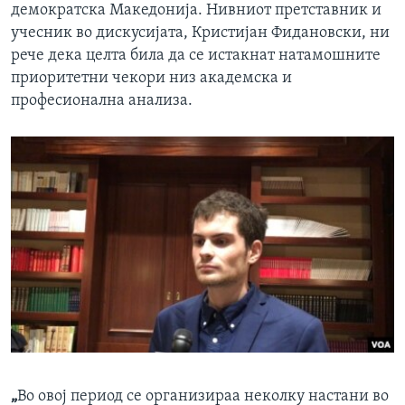
демократска Македонија. Нивниот претставник и
учесник во дискусијата, Кристијан Фидановски, ни
рече дека целта била да се истакнат натамошните
приоритетни чекори низ академска и
професионална анализа.
„
Во овој период се организираа неколку настани во