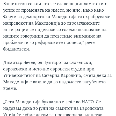
Вашингтон со кои што се славеше дипломатскиот
успех со промената на името, но ние, иако како
Форум за демократска Македонија го охрабруваме
напредокот на Македонија во евроатланските
интеграции се надеваме со големо познавање на
нашите говорници да посветиме внимание на
проблемите во реформските процеси,“ рече
Фидановски.
Димитар Бечев, од Центарот за словенски,
евроазиски и источно европски студии при
Универзитетот на Северна Каролина, смета дека за
Македонија е важно да го надомести загубеното
време.
„Сега Македонија буквално е веќе во НАТО. Се
надевам дека во јуни на самитот на Европската
Унија ќе добие датум за преговори за членство,