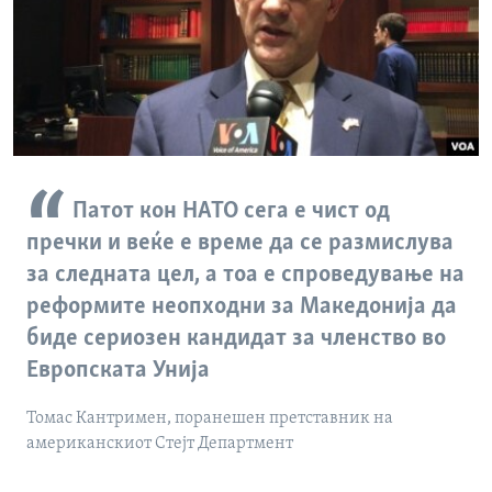
Патот кон НАТО сега е чист од
пречки и веќе е време да се размислува
за следната цел, а тоа е спроведување на
реформите неопходни за Македонија да
биде сериозен кандидат за членство во
Европската Унија
Томас Кантримен, поранешен претставник на
американскиот Стејт Департмент