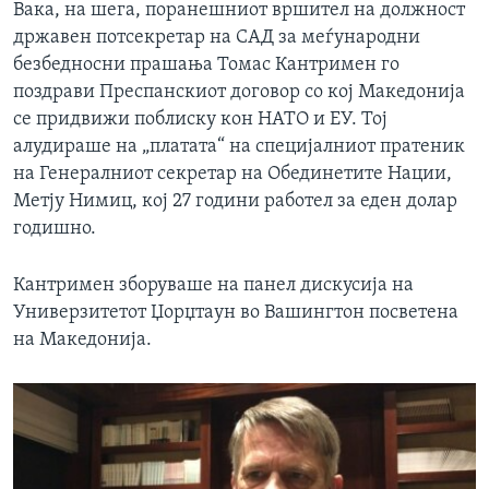
Вака, на шега, поранешниот вршител на должност
државен потсекретар на САД за меѓународни
безбедносни прашања Томас Кантримен го
поздрави Преспанскиот договор со кој Македонија
се придвижи поблиску кон НАТО и ЕУ. Тој
алудираше на „платата“ на специјалниот пратеник
на Генералниот секретар на Обединетите Нации,
Метју Нимиц, кој 27 години работел за еден долар
годишно.
​Кантримен зборуваше на панел дискусија на
Универзитетот Џорџтаун во Вашингтон посветена
на Македонија.