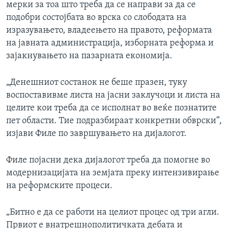
мерки за тоа што треба да се направи за да се
подобри состојбата во врска со слободата на
изразувањето, владеењето на правото, реформата
на јавната администрација, изборната реформа и
зајакнувањето на пазарната економија.
„Денешниот состанок не беше празен, туку
воспоставивме листа на јасни заклучоци и листа на
целите кои треба да се исполнат во веќе познатите
пет области. Тие подразбираат конкретни обврски“,
изјави Филе по завршувањето на дијалогот.
Филе појасни дека дијалогот треба да помогне во
модернизацијата на земјата преку интензивирање
на реформските процеси.
„Битно е да се работи на целиот процес од три агли.
Првиот е внатрешнополитичката дебата и