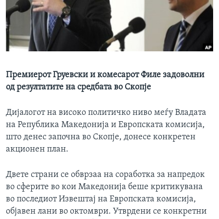
ИНТЕРВЈУА
Јазици
Премиерот Груевски и комесарот Филе задоволни
од резултатите на средбата во Скопје
Дијалогот на високо политичко ниво меѓу Владата
на Република Македонија и Европската комисија,
што денес започна во Скопје, донесе конкретен
акционен план.
Двете страни се обврзаа на соработка за напредок
во сферите во кои Македонија беше критикувана
во последиот Извештај на Европската комисија,
објавен лани во октомври. Утврдени се конкретни