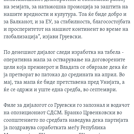
на земјата, за натамошна промоција за заштита на
нашите вредности и кулутура. Тоа ќе биде добро и
за Балканот, и за ЕУ, за стабилноста, благосостојбата
и просперитетот на нашиот континент во време на
глобализација“, изјави Груевски.
По денешиот дијалог следи изработка на табела -
оперативна мапа за оствaрување на договорените
цели која премиерот и Владата се обврзале дека ќе
ја претворат во патоказ до средината на април. Во
мај, таа мапа ќе биде претставена пред Унијата, а
ќе се одржи и уште една средба, во септември.
Филе за дијалогот со Груевски го запознал и водачот
на опозициониот СДСМ. Бранко Црвенковски во
соопштението по средбата наведува дека партијата
ја поздравува соработката меѓу Република