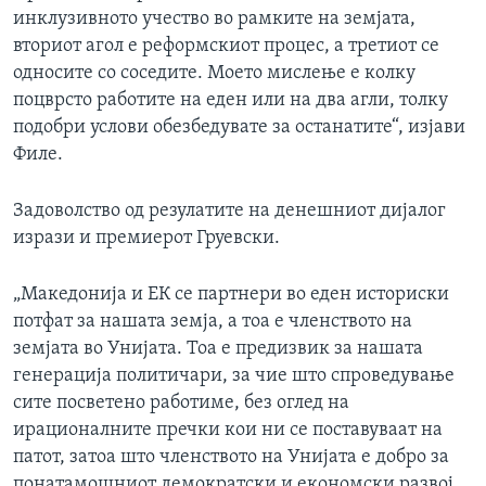
инклузивното учество во рамките на земјата,
вториот агол е реформскиот процес, а третиот се
односите со соседите. Моето мислење е колку
поцврсто работите на еден или на два агли, толку
подобри услови обезбедувате за останатите“, изјави
Филе.
Задоволство од резулатите на денешниот дијалог
изрази и премиерот Груевски.
„Македонија и ЕК се партнери во еден историски
потфат за нашата земја, а тоа е членството на
земјата во Унијата. Тоа е предизвик за нашата
генерација политичари, за чие што спроведување
сите посветено работиме, без оглед на
ирационалните пречки кои ни се поставуваат на
патот, затоа што членството на Унијата е добро за
понатамошниот демократски и економски развој