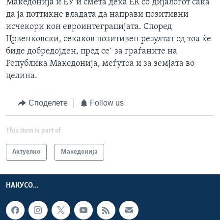
Македонија и ЕУ и смета дека ЕК со дијалогот сака
да ја поттикне владата да направи позитивни
исчекори кон евроинтеграцијата. Според
Црвенковски, секаков позитивен резултат од тоа ќе
биде добредојден, пред се` за граѓаните на
Република Македонија, меѓутоа и за земјата во
целина.
Споделете
Follow us
This item is part of
Актуелно
Македонија
НАКУСО...