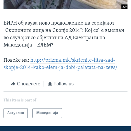
ИНТЕРВЈУА
Јазици
БИРН објавува ново продолжение на серијалот
“Скриените лица на Скопје 2014”: Кој се` е вмешан
во случајот со објектот на АД Електрани на
Македонија – ЕЛЕМ?
Повеќе на:
http://prizma.mk/skrienite-litsa-zad-
skopje-2014-kako-elem-ja-dobi-palatata-na-zevs/
Споделете
Follow us
This item is part of
Актуелно
Македонија