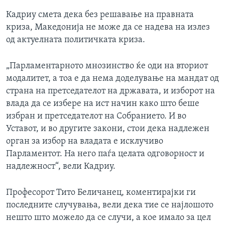
Кадриу смета дека без решавање на правната
криза, Македонија не може да се надева на излез
од актуелната политичката криза.
„Парламентарното мнозинство ќе оди на вториот
модалитет, а тоа е да нема доделување на мандат од
страна на претседателот на државата, и изборот на
влада да се избере на ист начин како што беше
избран и претседателот на Собранието. И во
Уставот, и во другите закони, стои дека надлежен
орган за избор на владата е исклучиво
Парламентот. На него паѓа целата одговорност и
надлежност“, вели Кадриу.
Професорот Тито Беличанец, коментирајки ги
последните случувања, вели дека тие се најлошото
нешто што можело да се случи, а кое имало за цел