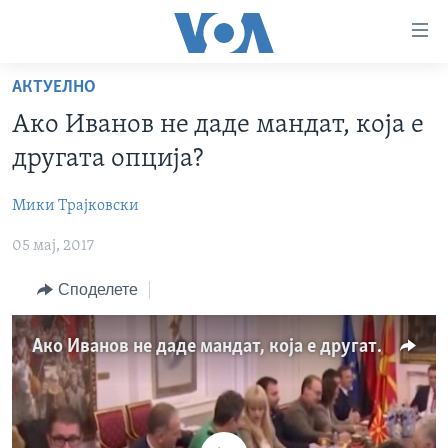
Линкови
за
пристапност
АКТУЕЛНО
ДОМА
Премини
Ако Иванов не даде мандат, која е
на
РУБРИКИ
другата опција?
главната
ФОТОГАЛЕРИИ
САД
содржина
Мики Трајковски
Премини
ДОКУМЕНТАРЦИ
МАКЕДОНИЈА
до
05 мај, 2017
АРХИВИРАНА ПРОГРАМА
СВЕТ
страната
ЗА НАС
за
ЕКОНОМИЈА
NEWSFLASH - АРХИВА
Споделете
навигација
ПОЛИТИКА
ВЕСТИ ОД САД ВО МИНУТА - АРХИВА
Пребарувај
Learning English
Ако Иванов не даде мандат, која е другата опција?
ЗДРАВЈЕ
ИЗБОРИ ВО САД 2020 - АРХИВА
НАКУСО...
НАУКА
УМЕТНОСТ И ЗАБАВА