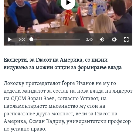
No media source currently available
ИНТЕРВЈУА
Јазици
0:00
2:40
Експерти, за Гласот на Америка, со нивни
видувања за можни опции за формирање влада
Доколку претседателот Ѓорге Иванов не му го
додели мандатот за состав на нова влада на лидерот
на СДСМ Зоран Заев, согласно Уставот, на
парламентарното мнозинство му стои на
располагање друга можност, вели за Гласот на
Америка, Осман Кадриу, универзитетски професор
по уставно право.