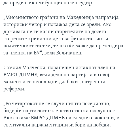
да предизвика меѓунационален судир.
„Мнозинството граѓани на Македонија направија
историски чекор и покажаа дека се зрели. Ако
државата не ги казни сторителите на досега
сторените кривични дела во финансискиот и
политичкиот систем, тешко ќе може да претендира
за членка на ЕУ“, вели Беличанец.
Самоил Малчески, поранешен истакнат член на
ВМРО-ДПМНЕ, вели дека на партијата во овој
момент и се неопходни длабоки внатрешни
реформи.
„Во четвртокот не се случи ништо посериозно,
бидејќи партиското членство откажа послушност.
Ако сакаме ВМРО-ДПМНЕ на следните локални, и
евентуални парламентарни избори да победи,