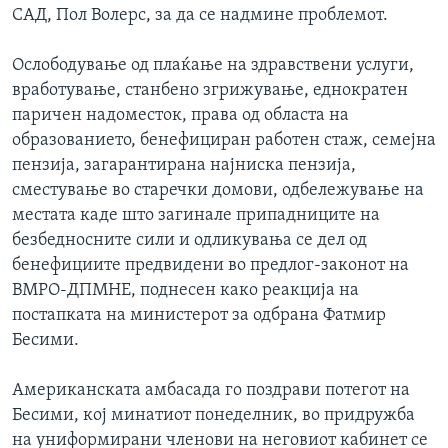
САД, Пол Волерс, за да се надмине проблемот.
Ослободување од плаќање на здравствени услуги,
вработување, станбено згрижување, еднократен
паричен надоместок, права од областа на
образованието, бенефициран работен стаж, семејна
пензија, загарантирана најниска пензија,
сместување во старечки домови, одбележување на
местата каде што загинале припадниците на
безбедносните сили и одликувања се дел од
бенефициите предвидени во предлог-законот на
ВМРО-ДПМНЕ, поднесен како реакција на
постапката на министерот за одбрана Фатмир
Бесими.
Американската амбасада го поздрави потегот на
Бесими, кој минатиот понеделник, во придружба
на униформирани членови на неговиот кабинет се