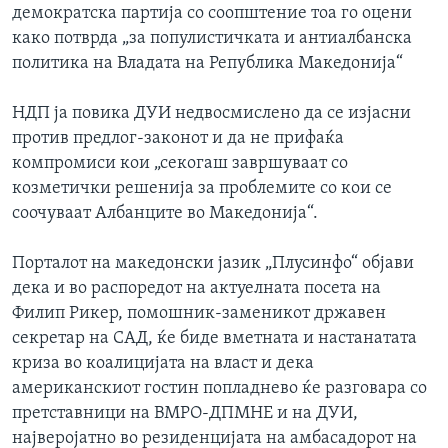
демократска партија со соопштение тоа го оцени
како потврда „за популистичката и антиалбанска
политика на Владата на Република Македонија“
НДП ја повика ДУИ недвосмислено да се изјасни
против предлог-законот и да не прифаќа
компромиси кои „секогаш завршуваат со
козметички решенија за проблемите со кои се
соочуваат Албанците во Македонија“.
Порталот на македонски јазик „Плусинфо“ објави
дека и во распоредот на актуелната посета на
Филип Рикер, помошник-заменикот државен
секретар на САД, ќе биде вметната и настанатата
криза во коалицијата на власт и дека
американскиот гостин попладнево ќе разговара со
претставници на ВМРО-ДПМНЕ и на ДУИ,
најверојатно во резиденцијата на амбасадорот на