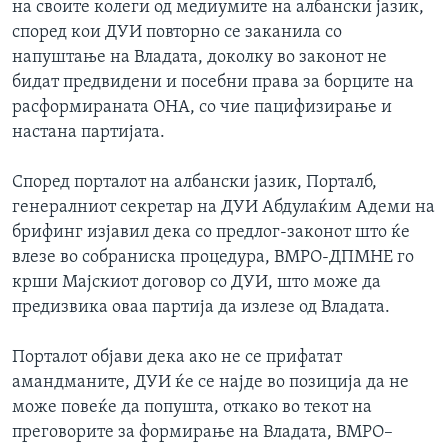
на своите колеги од медиумите на албански јазик,
според кои ДУИ повторно се заканила со
напуштање на Владата, доколку во законот не
бидат предвидени и посебни права за борците на
расформираната ОНА, со чие пацифизирање и
настана партијата.
Според порталот на албански јазик, Порталб,
генералниот секретар на ДУИ Абдулаќим Адеми на
брифинг изјавил дека со предлог-законот што ќе
влезе во собраниска процедура, ВМРО-ДПМНЕ го
крши Мајскиот договор со ДУИ, што може да
предизвика оваа партија да излезе од Владата.
Порталот објави дека ако не се прифатат
амандманите, ДУИ ќе се најде во позиција да не
може повеќе да попушта, откако во текот на
преговорите за формирање на Владата, ВМРО–