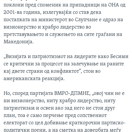
поклони пред споменик на припадници на ОНА од
2001-ва година, излегувајќи со став дека
постапката на министерот во Слупчане е одраз на
визионерство и храбро лидерство во
претставувањето и служењето на сите граѓани на
Македонија.
„Визијата и патриотизмот на лидерите како Бесими
се критични за процесот на залечување на раните
кај двете страни од конфликтот“, стои во
американската реакција.
Но, според партијата ВМРО-ДПМНЕ, „овој чин не е
ни визионерство, ниту храбро лидерство, ниту
патриотизам и освен ако зад него не стои друг
план, тоа е само перчење пред сопствениот
електорат со цел добивање краткорочни партиско-
политички поени, а на сметка на довербата меѓу