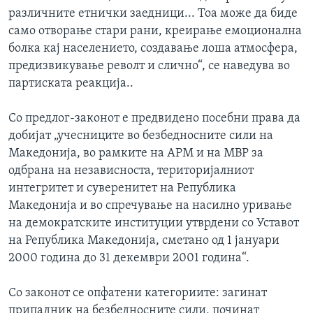
различните етнички заедници... Тоа може да биде
само отворање стари рани, креирање емоционална
болка кај населението, создавање лоша атмосфера,
предизвикување револт и слично“, се наведува во
партиската реакција..
Со предлог-законот е предвидено посебни права да
добијат „учесниците во безбедносните сили на
Македонија, во рамките на АРМ и на МВР за
одбрана на независноста, територијалниот
интегритет и суверенитет на Република
Македонија и во спречување на насилно уривање
на демократските институции утврдени со Уставот
на Република Македонија, сметано од 1 јануари
2000 година до 31 декември 2001 година“.
Со законот се опфатени категориите: загинат
припадник на безбедносните сили, починат