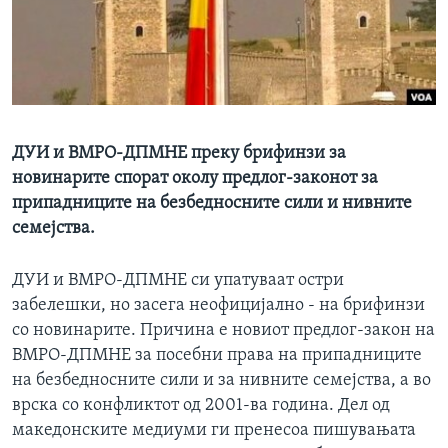
ИНТЕРВЈУА
Јазици
ДУИ и ВМРО-ДПМНЕ преку брифинзи за
новинарите спорат околу предлог-законот за
припадниците на безбедносните сили и нивните
семејства.
ДУИ и ВМРО-ДПМНЕ си упатуваат остри
забелешки, но засега неофицијално - на брифинзи
со новинарите. Причина е новиот предлог-закон на
ВМРО-ДПМНЕ за посебни права на припадниците
на безбедносните сили и за нивните семејства, а во
врска со конфликтот од 2001-ва година. Дел од
македонските медиуми ги пренесоа пишувањата