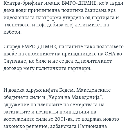
Контра-брифинг имаше ВМРО-ДПМНЕ, која тврди
дека води принципелна политика базирана врз
идеолошката платформа утврдена од партијата и
членството, и која добива свој легитмитет на
избори.
Според ВМРО-ДПМНЕ, настаните како полагањето
цвеќе на споменикот на припадниците на ОНА во
Слупчане, не биле и не се дел од политичкиот
договор меѓу политичките партнери.
И додека здруженијата Бедем, Македонските
обединети сили и „Херои на Македонија“,
здружение на членовите на семејствата на
загинатите и починати припадници на
вооружените сили во 2001-ва, го подржаа новото
законско решение, албанската Национална