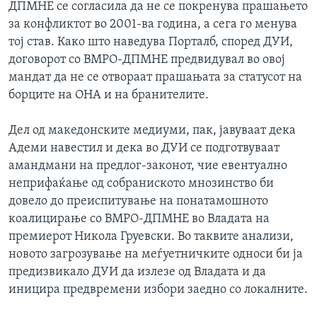
ДПМНЕ се согласила да не се покренува прашањето
за конфликтот во 2001-ва година, а сега го менува
тој став. Како што наведува Порталб, според ДУИ,
договорот со ВМРО-ДПМНЕ предвидувал во овој
мандат да не се отвораат прашањата за статусот на
борците на ОНА и на бранителите.
Дел од македонските медиуми, пак, јавуваат дека
Адеми навестил и дека во ДУИ се подготвуваат
амандмани на предлог-законот, чие евентуално
неприфаќање од собраниското мнозинство би
довело до преиспитување на понатамошното
коалицирање со ВМРО-ДПМНЕ во Владата на
премиерот Никола Груевски. Во таквите анализи,
новото загрозување на меѓуетничките односи би ја
предизвикало ДУИ да излезе од Владата и да
иницира предвремени избори заедно со локалните.