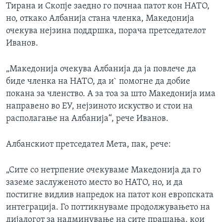
Тирана и Скопје заедно го почнаа патот кон НАТО,
но, откако Албанија стана членка, Македонија
очекува нејзина поддршка, порача претседателот
Иванов.
„Македонија очекува Албанија да ја повлече да
биде членка на НАТО, да и` помогне да добие
покана за членство. А за тоа за што Македонија има
направено во ЕУ, нејзиното искуство и стои на
располагање на Албанија“, рече Иванов.
Албанскиот претседател Мета, пак, рече:
„Сите со нетрпение очекуваме Македонија да го
заземе заслуженото место во НАТО, но, и да
постигне видлив напредок на патот кон европската
интеграција. Го поттикнуваме продолжувањето на
дијалогот за надминување на сите прашања, кои