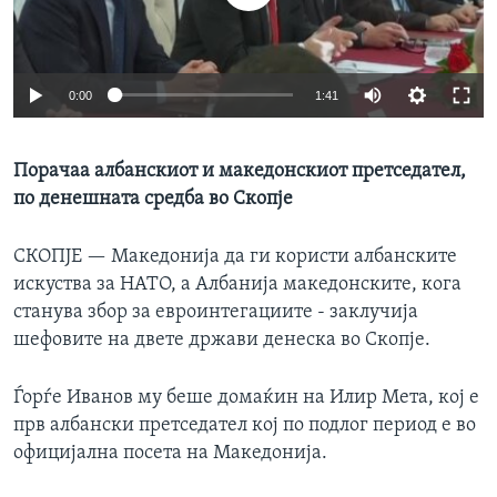
ИНТЕРВЈУА
Јазици
0:00
1:41
Порачаа албанскиот и македонскиот претседател,
по денешната средба во Скопје
СКОПЈЕ —
Македонија да ги користи албанските
искуства за НАТО, а Албанија македонските, кога
станува збор за евроинтегациите - заклучија
шефовите на двете држави денеска во Скопје.
Ѓорѓе Иванов му беше домаќин на Илир Мета, кој е
прв албански претседател кој по подлог период е во
официјална посета на Македонија.